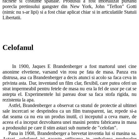
rachete si costume spatiale. Produsul a fost imortalizat purtand
porecla pretinsului gangster din New York, John "Teflon" Gotti
(nimic nu s-ar lipi) si a fost chiar aplicat chiar si in articulatiile Statuii
Libertatii.
Celofanul
In 1900, Jaques E Brandenberger a fost martorul unei cine
anonime elvetiene, varsand vin rosu pe fata de masa. Panza era
distrusa, asa ca Brandenberger a decis atunci si acolo sa faca ceva in
privinta asta. Dar, inventand un film clar, flexibil, care putea oferi un
strat impermeabil pentru fetele de masa nu era la fel de usor pe cat se
astepta el. Experimentele lui pareau doar sa faca stofa rigida, nu
rezistenta la apa.
Astfel, Brandenberger a observat ca stratul de protectie al ultimei
sale incercari se desprindea ca un film transparent, iar, repede si-a
dat seama ca nu era un produs inutil, ci inceputul a ceva mare, de
aceea el a inceput dezvoltarea unei masini pentru fabricarea in masa
a produsului pe care il stim astazi sub numele de "celofan".
Pana in 1908, Brandenberger a brevetat inventia lui si masina sa.
Astazi, celofanul isi gaseste utilizarea in ambalarea produselor