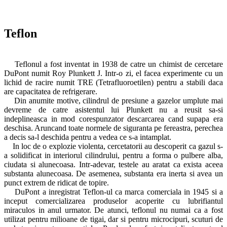
Teflon
Teflonul a fost inventat in 1938 de catre un chimist de cercetare
DuPont numit Roy Plunkett J. Intr-o zi, el facea experimente cu un
lichid de racire numit TRE (Tetrafluoroetilen) pentru a stabili daca
are capacitatea de refrigerare.
Din anumite motive, cilindrul de presiune a gazelor umplute mai
devreme de catre asistentul lui Plunkett nu a reusit sa-si
indeplineasca in mod corespunzator descarcarea cand supapa era
deschisa. Aruncand toate normele de siguranta pe fereastra, perechea
a decis sa-l deschida pentru a vedea ce s-a intamplat.
In loc de o explozie violenta, cercetatorii au descoperit ca gazul s-
a solidificat in interiorul cilindrului, pentru a forma o pulbere alba,
ciudata si alunecoasa. Intr-adevar, testele au aratat ca exista aceea
substanta alunecoasa. De asemenea, substanta era inerta si avea un
punct extrem de ridicat de topire.
DuPont a inregistrat Teflon-ul ca marca comerciala in 1945 si a
inceput comercializarea produselor acoperite cu lubrifiantul
miraculos in anul urmator. De atunci, teflonul nu numai ca a fost
utilizat pentru milioane de tigai, dar si pentru microcipuri, scuturi de