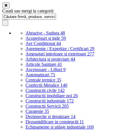
Caută sau mergi la categorii:
Abrazive - Sudura
48
Acoperisuri si tigle
59
Aer Conditionat
44
Agremente / Expertize / Certificari
29
Amenajari interioare si exterioare
277
Arhitectura si proiectare
44
Articole Sanitare
41
Ascensoare - Lifturi
9
Automatizari
75
Centrale termice
35
Confectii Metalice
140
Constructii civile
142
Constructii imobiliare noi
26
Constructii industriale
172
Constructii Servicii
205
Curatenie
35
Dezinsectie si deratizare
14
Dezumidificare in constructii
11
Echipamente si utilaje industriale
169