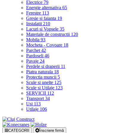
Electrice
79
Energie alternativa
65
Ferestre
113
Gresie si faianta
19
Instalatii
210
Lacuri si Vopsele
35
Materiale de constructii
120
Mobila
93
Mocheta - Covoare
18
Parchet
42
Pardoseli
46
Pavaje
24
Perdele si draperii
11
Piatra naturala
18
Protectia muncii
5
Scule si unelte
125
Scule si Utilaje
123
SERVICII
112
Transport
34
Usi
113
Utilaje
106
CATEGORII
Înscriere firmă