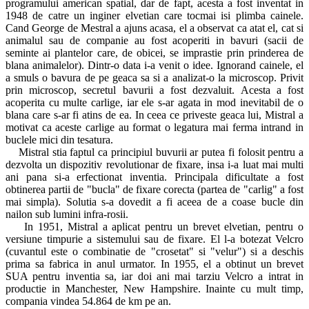
programului american spatial, dar de fapt, acesta a fost inventat in
1948 de catre un inginer elvetian care tocmai isi plimba cainele.
Cand George de Mestral a ajuns acasa, el a observat ca atat el, cat si
animalul sau de companie au fost acoperiti in bavuri (sacii de
seminte ai plantelor care, de obicei, se imprastie prin prinderea de
blana animalelor). Dintr-o data i-a venit o idee. Ignorand cainele, el
a smuls o bavura de pe geaca sa si a analizat-o la microscop. Privit
prin microscop, secretul bavurii a fost dezvaluit. Acesta a fost
acoperita cu multe carlige, iar ele s-ar agata in mod inevitabil de o
blana care s-ar fi atins de ea. In ceea ce priveste geaca lui, Mistral a
motivat ca aceste carlige au format o legatura mai ferma intrand in
buclele mici din tesatura.
Mistral stia faptul ca principiul buvurii ar putea fi folosit pentru a
dezvolta un dispozitiv revolutionar de fixare, insa i-a luat mai multi
ani pana si-a erfectionat inventia. Principala dificultate a fost
obtinerea partii de "bucla" de fixare corecta (partea de "carlig" a fost
mai simpla). Solutia s-a dovedit a fi aceea de a coase bucle din
nailon sub lumini infra-rosii.
In 1951, Mistral a aplicat pentru un brevet elvetian, pentru o
versiune timpurie a sistemului sau de fixare. El l-a botezat Velcro
(cuvantul este o combinatie de "crosetat" si "velur") si a deschis
prima sa fabrica in anul urmator. In 1955, el a obtinut un brevet
SUA pentru inventia sa, iar doi ani mai tarziu Velcro a intrat in
productie in Manchester, New Hampshire. Inainte cu mult timp,
compania vindea 54.864 de km pe an.