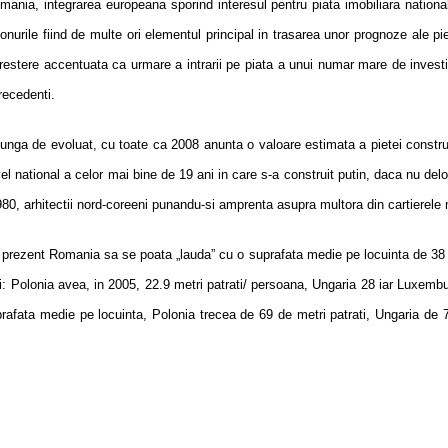
a, integrarea europeana sporind interesul pentru piata imobiliara nationala,
nurile fiind de multe ori elementul principal in trasarea unor prognoze ale piet
restere accentuata ca urmare a intrarii pe piata a unui numar mare de investito
recedenti.
ga de evoluat, cu toate ca 2008 anunta o valoare estimata a pietei construct
el national a celor mai bine de 19 ani in care s-a construit putin, daca nu del
980, arhitectii nord-coreeni punandu-si amprenta asupra multora din cartierele 
rezent Romania sa se poata „lauda” cu o suprafata medie pe locuinta de 38 de
tii: Polonia avea, in 2005, 22.9 metri patrati/ persoana, Ungaria 28 iar Lux
uprafata medie pe locuinta, Polonia trecea de 69 de metri patrati, Ungaria de 