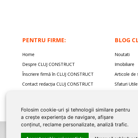
PENTRU FIRME:
BLOG C
Home
Noutati
Despre CLUJ CONSTRUCT
Imobiliare
Înscriere firmă în CLUJ CONSTRUCT
Articole de 
Contact redacția CLUJ CONSTRUCT
Sfaturi Utile
Folosim cookie-uri și tehnologii similare pentru
a crește experiența de navigare, afișare
conținut, reclame personalizate, analiză trafic.
©2026
CLUJ CONSTRUCT
este un serviciu de promovare online pentru f