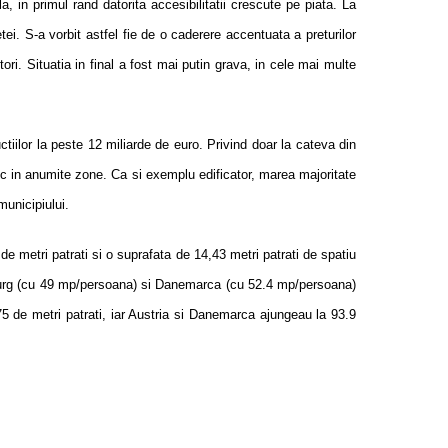
 in primul rand datorita accesibilitatii crescute pe piata. La
ei. S-a vorbit astfel fie de o caderere accentuata a preturilor
ri. Situatia in final a fost mai putin grava, in cele mai multe
iilor la peste 12 miliarde de euro. Privind doar la cateva din
oc in anumite zone. Ca si exemplu edificator, marea majoritate
municipiului.
 metri patrati si o suprafata de 14,43 metri patrati de spatiu
emburg (cu 49 mp/persoana) si Danemarca (cu 52.4 mp/persoana)
75 de metri patrati, iar Austria si Danemarca ajungeau la 93.9