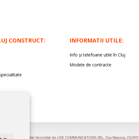
LUJ CONSTRUCT:
INFORMATII UTILE:
Info și telefoane utile în Cluj
Modele de contracte
specialitate
irme. Proiect digital dezvoltat de
LIVE COMMUNICATIONS SRL
, Cluj-Napoca, J12/41