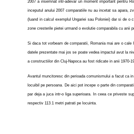
2007 a insemnat intr-adevar un moment important pentru Romani
inceputul anului 2007 comparatiile nu au incetat sa apara, zvo
(luand in calcul exemplul Ungariei sau Poloniei) dar si de o c
zone cresterile pietei urmand o evolutie comparabila cu anii p
Si daca tot vorbeam de comparatii, Romania mai are o cale lun
datele prezentate mai jos se poate vedea impactul avut la niv
a constructiilor din
Cluj-Napoca
au fost ridicate in anii 1970-1
Avantul muncitoresc din perioada comunismului a facut ca in p
locuibil pe persoana. De aici pot incepe o parte din compara
par deja a juca intr-o liga superioara. In ceea ce priveste s
respectiv 113.1 metri patrati pe locuinta.