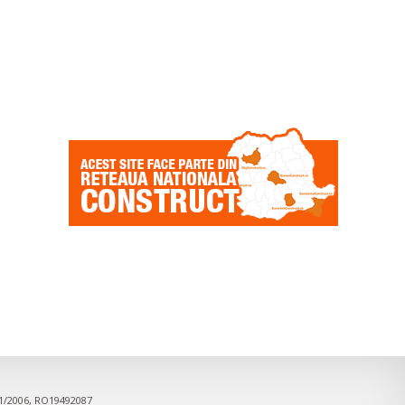
91/2006, RO19492087