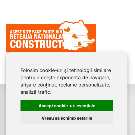
Folosim cookie-uri și tehnologii similare
pentru a crește experiența de navigare,
afișare conținut, reclame personalizate,
analiză trafic.
©2026
CLUJ CONSTRUCT
este un serviciu de promovare online pentru
Accept cookie-uri esenţiale
firme. Proiect digital dezvoltat de
LIVE COMMUNICATIONS SRL
, Cluj-Napoca,
J12/4191/2006, RO19492087
Vreau să schimb setările