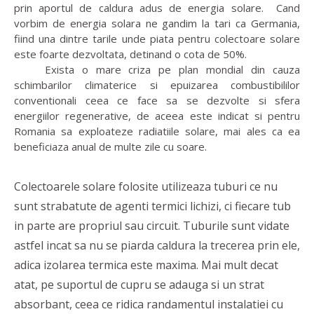
prin aportul de caldura adus de energia solare. Cand
vorbim de energia solara ne gandim la tari ca Germania,
fiind una dintre tarile unde piata pentru colectoare solare
este foarte dezvoltata, detinand o cota de 50%.
Exista o mare criza pe plan mondial din cauza
schimbarilor climaterice si epuizarea combustibililor
conventionali ceea ce face sa se dezvolte si sfera
energiilor regenerative, de aceea este indicat si pentru
Romania sa exploateze radiatiile solare, mai ales ca ea
beneficiaza anual de multe zile cu soare.
Colectoarele solare folosite utilizeaza tuburi ce nu
sunt strabatute de agenti termici lichizi, ci fiecare tub
in parte are propriul sau circuit. Tuburile sunt vidate
astfel incat sa nu se piarda caldura la trecerea prin ele,
adica izolarea termica este maxima. Mai mult decat
atat, pe suportul de cupru se adauga si un strat
absorbant, ceea ce ridica randamentul instalatiei cu