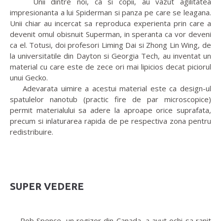
Unii dintre noi, ca si copii, au vazut agilitatea
impresionanta a lui Spiderman si panza pe care se leagana.
Unii chiar au incercat sa reproduca experienta prin care a
devenit omul obisnuit Superman, in speranta ca vor deveni
ca el. Totusi, doi profesori Liming Dai si Zhong Lin Wing, de
la universitatile din Dayton si Georgia Tech, au inventat un
material cu care este de zece ori mai lipicios decat piciorul
unui Gecko.
Adevarata uimire a acestui material este ca design-ul
spatulelor nanotub (practic fire de par microscopice)
permit materialului sa adere la aproape orice suprafata,
precum si inlaturarea rapida de pe respectiva zona pentru
redistribuire.
SUPER VEDERE
Rob Spence, un regizor din Canada, a avut ochi sa ranit