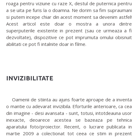
roaga pentru viziune cu raze X, destul de puternica pentru
a se uita pe furis la o doamna. Ne dorim sa fim supraumani
si putem incepe chiar din acest moment sa devenim astfel!
Acest articol este doar o mostra a unora dintre
superputerile existente in prezent (sau ce urmeaza a fi
dezvoltate), dispozitive ce pot imprumuta omului obisnuit
abilitati ce pot fi intalnite doar in filme.
INVIZIBILITATE
Oamenii de stiinta au ajuns foarte aproape de a inventa
o mantie cu adevarat invizibila. Eforturile anterioare, ca cea
din imagine - desi avansata - sunt, totusi, intotdeauna usor
inexacte, deoarece acestea se bazeaza pe tehnica
aparatului foto/proiector. Recent, o lucrare publicata in
martie 2009 a colectionat tot ceea ce stim in prezent