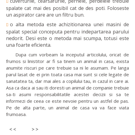
cuverturile, cearsafurile, pernele, perdelele trebuie
spalate cat mai des posibil cat de des poti. Foloseste
un aspirator care are un filtru bun.
o alta metoda este achizitionarea unei masini de
spalat special conceputa pentru indepartarea parului
nedorit. Desi este o metoda mai scumpa, totusi este
una foarte eficienta.
Dupa cum vorbeam la inceputul articolului, oricat de
frumos si linistitor ar fi sa tinem un animal in casa, exista
anumite riscuri pe care trebuie sa ni le asumam. Pe langa
parul lasat de ei prin toata casa mai sunt si cele legate de
sanatatea ta, dar mai ales a copilului tau, in cazul in care ai.
Asa ca daca ai sau iti doresti un animal de companie trebuie
sa-ti asumi responsabilitatile acestei decizii si sa te
informezi de ceea ce este nevoie pentru un astfel de pas.
Pe de alta parte, un animal de casa va va face viata
frumoasa.
< <
> >