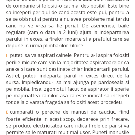
de companie si folositi-o cat mai des posibil. Este bine
sa incepeti periajul de cand acesta este pui, pentru a
se se obisnui si pentru a nu avea probleme mai tarziu
cand nu ve vrea sa fie periat. De asemenea, baile
regulate (cam o data la 2 luni) ajuta la indepartarea
parului in exces, a firelor moarte si a prafului care se
depune in urma plimbarilor zilnice.
puteti sa va aspirati cainele. Pentru a-l aspira folositi
periile micute care vin la majoritatea aspiratoarelor ca
anexe si care sunt destinate chiar indepartarii parului.
Astfel, puteti indeparta parul in exces direct de la
sursa, impiedicandu-l sa mai ajunga pe pardoseala si
pe mobila. Insa, zgomotul facut de aspirator ii sperie
pe majoriattea cainilor asa ca este indicat sa incepeti
tot de la o varsta frageda sa folositi acest procedeu.
cumparati o pereche de manusi de cauciuc, fiind
foarte eficiente in acest scop, deoarece prin frecare,
se produce electricitatea care ridica firele de par si va
permite sa le maturati mult mai usor. Puneti manusile