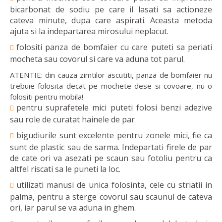
bicarbonat de sodiu pe care il lasati sa actioneze
cateva minute, dupa care aspirati. Aceasta metoda
ajuta si la indepartarea mirosului neplacut.
folositi panza de bomfaier cu care puteti sa periati
mocheta sau covorul si care va aduna tot parul.
ATENTIE: din cauza zimtilor ascutiti, panza de bomfaier nu
trebuie folosita decat pe mochete dese si covoare, nu o
folositi pentru mobila!
pentru suprafetele mici puteti folosi benzi adezive
sau role de curatat hainele de par
bigudiurile sunt excelente pentru zonele mici, fie ca
sunt de plastic sau de sarma. Indepartati firele de par
de cate ori va asezati pe scaun sau fotoliu pentru ca
altfel riscati sa le puneti la loc.
utilizati manusi de unica folosinta, cele cu striatii in
palma, pentru a sterge covorul sau scaunul de cateva
ori, iar parul se va aduna in ghem.