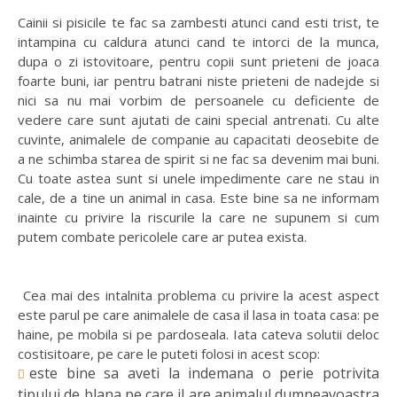
Cainii si pisicile te fac sa zambesti atunci cand esti trist, te
intampina cu caldura atunci cand te intorci de la munca,
dupa o zi istovitoare, pentru copii sunt prieteni de joaca
foarte buni, iar pentru batrani niste prieteni de nadejde si
nici sa nu mai vorbim de persoanele cu deficiente de
vedere care sunt ajutati de caini special antrenati. Cu alte
cuvinte, animalele de companie au capacitati deosebite de
a ne schimba starea de spirit si ne fac sa devenim mai buni.
Cu toate astea sunt si unele impedimente care ne stau in
cale, de a tine un animal in casa. Este bine sa ne informam
inainte cu privire la riscurile la care ne supunem si cum
putem combate pericolele care ar putea exista.
Cea mai des intalnita problema cu privire la acest aspect
este parul pe care animalele de casa il lasa in toata casa: pe
haine, pe mobila si pe pardoseala. Iata cateva solutii deloc
costisitoare, pe care le puteti folosi in acest scop:
este bine sa aveti la indemana o perie potrivita
tipului de blana pe care il are animalul dumneavoastra