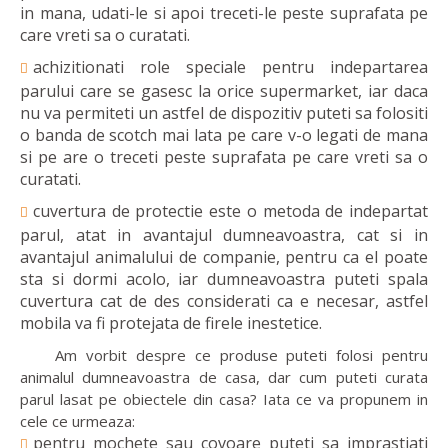
in mana, udati-le si apoi treceti-le peste suprafata pe
care vreti sa o curatati.
achizitionati role speciale pentru indepartarea
parului care se gasesc la orice supermarket, iar daca
nu va permiteti un astfel de dispozitiv puteti sa folositi
o banda de scotch mai lata pe care v-o legati de mana
si pe are o treceti peste suprafata pe care vreti sa o
curatati.
cuvertura de protectie este o metoda de indepartat
parul, atat in avantajul dumneavoastra, cat si in
avantajul animalului de companie, pentru ca el poate
sta si dormi acolo, iar dumneavoastra puteti spala
cuvertura cat de des considerati ca e necesar, astfel
mobila va fi protejata de firele inestetice.
Am vorbit despre ce produse puteti folosi pentru
animalul dumneavoastra de casa, dar cum puteti curata
parul lasat pe obiectele din casa? Iata ce va propunem in
cele ce urmeaza:
pentru mochete sau covoare puteti sa imprastiati