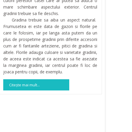
culorii peretilor casei care ar putea sa aduca o
mare schimbare aspectului exterior. Centrul
gradinii trebuie sa fie deschis.
Gradina trebuie sa aiba un aspect natural.
Frumusetea ei este data de gazon si florile pe
care le folosim, iar pe langa asta putem da un
plus de prospetime gradinii prin diferite accesorii
cum ar fi fantanile arteziene, pitici de gradina si
altele. Florile adauga culoare si varietate gradinii,
de aceea este indicat ca acestea sa fie asezate
la marginea gradinii, iar centrul poate fi loc de
joaca pentru copii, de exemplu.
Citeşte mai mult...