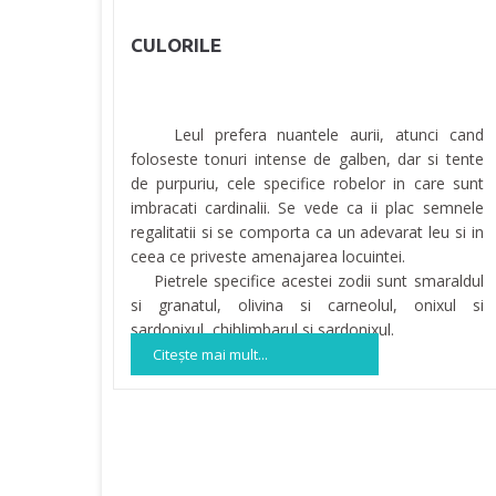
CULORILE
Leul prefera nuantele aurii, atunci cand
foloseste tonuri intense de galben, dar si tente
de purpuriu, cele specifice robelor in care sunt
imbracati cardinalii. Se vede ca ii plac semnele
regalitatii si se comporta ca un adevarat leu si in
ceea ce priveste amenajarea locuintei.
Pietrele specifice acestei zodii sunt smaraldul
si granatul, olivina si carneolul, onixul si
sardonixul, chihlimbarul si sardonixul.
Citeşte mai mult...