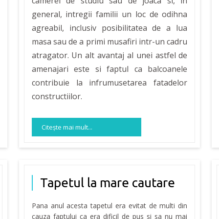
camerei de studiu sau de joaca si, in
general, intregii familii un loc de odihna
agreabil, inclusiv posibilitatea de a lua
masa sau de a primi musafiri intr-un cadru
atragator. Un alt avantaj al unei astfel de
amenajari este si faptul ca balcoanele
contribuie la infrumusetarea fatadelor
constructiilor.
Citeşte mai mult...
Tapetul la mare cautare
Pana anul acesta tapetul era evitat de multi din
cauza faptului ca era dificil de pus si sa nu mai