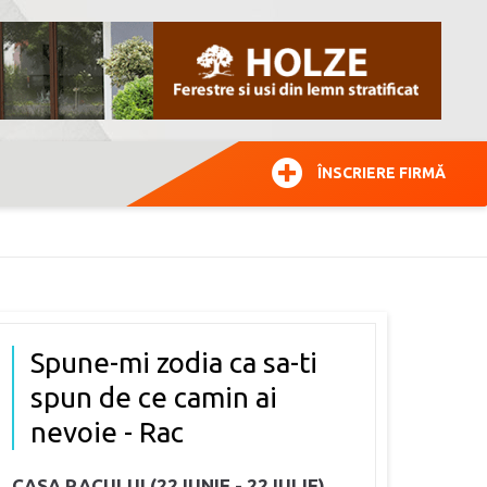
ÎNSCRIERE FIRMĂ
Spune-mi zodia ca sa-ti
spun de ce camin ai
nevoie - Rac
CASA RACULUI (22 IUNIE - 22 IULIE)