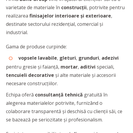
varietate de materiale în
construcţii
, potrivite pentru
realizarea
finisajelor interioare şi exterioare
,
destinate sectorului rezidenţial, comercial şi
industrial.
Gama de produse curpinde:
vopsele lavabile
,
gleturi
,
grunduri
,
adezivi
pentru gresie și faianță,
mortar
,
aditivi
speciali,
tencuieli decorative
şi alte materiale și accesorii
necesare construcțiilor.
Echipa oferă
consultanţă tehnică
gratuită în
alegerea materialelor potrivite, furnizând o
colaborare transparentă şi deschisă cu clienţii săi, ce
se bazează pe seriozitate şi profesionalism.