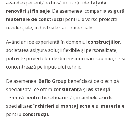
având experiență extinsă în lucrări de
fațadă
,
renovări
și
finisaje
. De asemenea, compania asigură
materiale de construcţii
pentru diverse proiecte
rezidenţiale, industriale sau comerciale.
Având ani de experienţă în domeniul
construcţiilor
,
societatea asigură soluţii flexibile şi personalizate,
potrivite proiectelor de dimensiuni mari sau mici, ce se
concentrează pe input-ului tehnic.
De asemenea,
Baflo Group
beneficiază de o echipă
specializată, ce oferă
consultanţă
şi
asistenţă
tehnică
pentru beneficiarii săi, în ambele arii de
specialitate:
închirieri
şi
montaj
schele
şi
materiale
pentru
construcţii
.