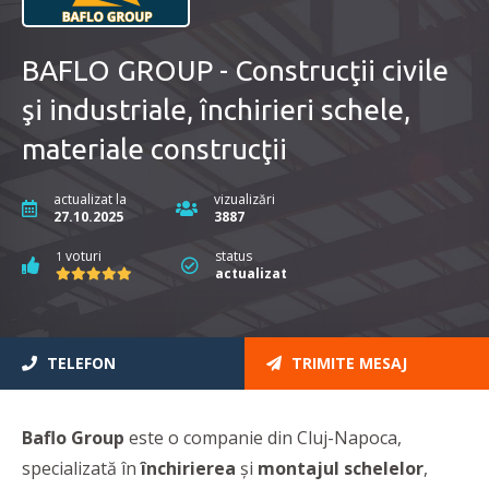
BAFLO GROUP - Construcţii civile
şi industriale, închirieri schele,
materiale construcţii
actualizat la
vizualizări
27.10.2025
3887
voturi
status
1
actualizat
TELEFON
TRIMITE MESAJ
Baflo Group
este o companie din Cluj-Napoca,
specializată în
închirierea
și
montajul
schelelor
,