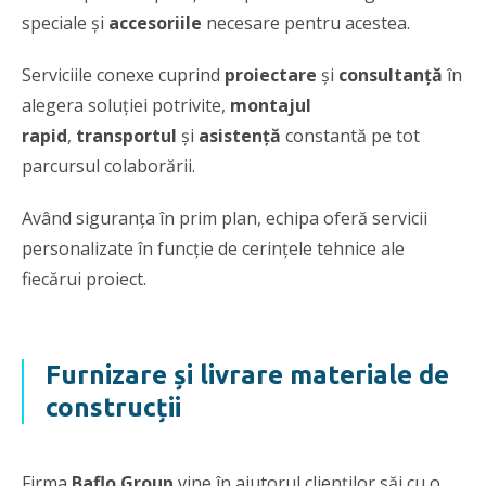
speciale şi
accesoriile
necesare pentru acestea.
Serviciile conexe cuprind
proiectare
şi
consultanţă
în
alegera soluţiei potrivite,
montajul
rapid
,
transportul
şi
asistenţă
constantă pe tot
parcursul colaborării.
Având siguranţa în prim plan, echipa oferă servicii
personalizate în funcţie de cerinţele tehnice ale
fiecărui proiect.
Furnizare și livrare materiale de
construcții
Firma
Baflo Group
vine în ajutorul clienţilor săi cu o