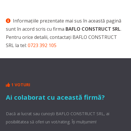
Informaţiile prezentate mai sus în această pagină
sunt în acord scris cu firma
BAFLO CONSTRUCT SRL
.
Pentru orice detalii, contactaţi BAFLO CONSTRUCT
SRL la tel:
0723 392 105
1 VOTURI
Ai colaborat cu această firmă?
Dacă ai lucrat sau cunoşti BAFLO CONSTRUCT SRL, ai
posibilitatea să oferi un vot/rating. Îți mulțumim!