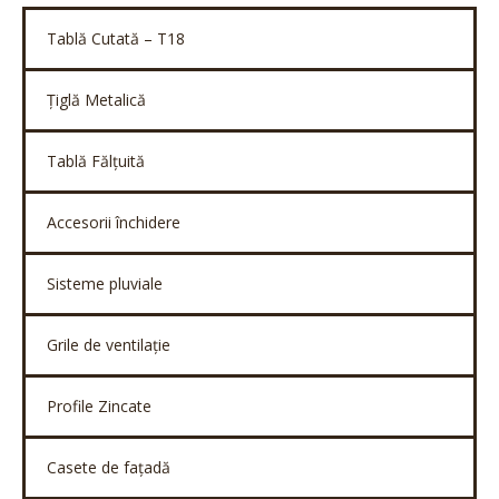
Tablă Cutată – T18
Țiglă Metalică
Tablă Fălțuită
Accesorii închidere
Sisteme pluviale
Grile de ventilație
Profile Zincate
Casete de fațadă