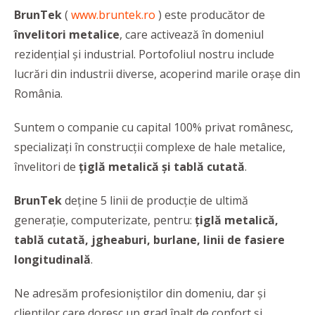
BrunTek
(
www.bruntek.ro
) este producător de
învelitori metalice
, care activează în domeniul
rezidențial și industrial. Portofoliul nostru include
lucrări din industrii diverse, acoperind marile orașe din
România.
Suntem o companie cu capital 100% privat românesc,
specializați în construcții complexe de hale metalice,
învelitori de
țiglă metalică și tablă cutată
.
BrunTek
deține 5 linii de producție de ultimă
generație, computerizate, pentru:
țiglă metalică,
tablă cutată, jgheaburi, burlane, linii de fasiere
longitudinală
.
Ne adresăm profesioniștilor din domeniu, dar și
clienților care doresc un grad înalt de confort și