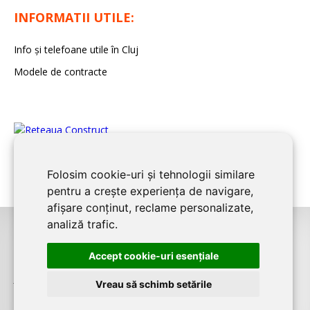
INFORMATII UTILE:
Info și telefoane utile în Cluj
Modele de contracte
Folosim cookie-uri și tehnologii similare
pentru a crește experiența de navigare,
afișare conținut, reclame personalizate,
analiză trafic.
©2026
CLUJ CONSTRUCT
este un serviciu de promovare online pentru
Accept cookie-uri esenţiale
firme. Proiect digital dezvoltat de
LIVE COMMUNICATIONS SRL
, Cluj-Napoca,
J12/4191/2006, RO19492087
Vreau să schimb setările