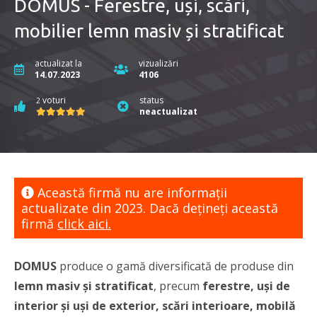
DOMUS ­- Ferestre, uși, scări,
mobilier lemn masiv și stratificat
actualizat la
vizualizări
14.07.2023
4106
voturi
status
2
neactualizat
Această firmă nu are informaţii
actualizate din 2023. Dacă dețineți această
firmă
click aici.
DOMUS
produce o gamă diversificată de produse din
lemn masiv și stratificat
, precum
ferestre, uși de
interior și uși de exterior, scări interioare, mobilă