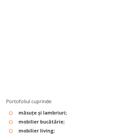
Portofoliul cuprinde:
măsuțe și lambriuri;
mobilier bucătărie;
mobilier living;