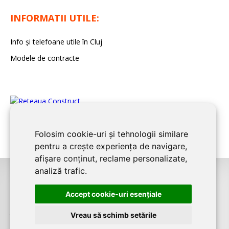
INFORMATII UTILE:
Info și telefoane utile în Cluj
Modele de contracte
Folosim cookie-uri și tehnologii similare
pentru a crește experiența de navigare,
afișare conținut, reclame personalizate,
analiză trafic.
©2026
CLUJ CONSTRUCT
este un serviciu de promovare online pentru
Accept cookie-uri esenţiale
firme. Proiect digital dezvoltat de
LIVE COMMUNICATIONS SRL
, Cluj-Napoca,
J12/4191/2006, RO19492087
Vreau să schimb setările