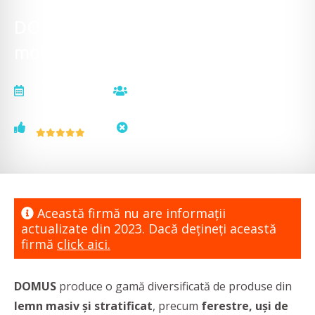
DOMUS ­- Ferestre, uși, scări,
mobilier lemn masiv și stratificat
actualizat la
vizualizări
14.07.2023
4110
voturi
status
2
neactualizat
Această firmă nu are informaţii
actualizate din 2023. Dacă dețineți această
firmă
click aici.
DOMUS
produce o gamă diversificată de produse din
lemn masiv și stratificat
, precum
ferestre, uși de