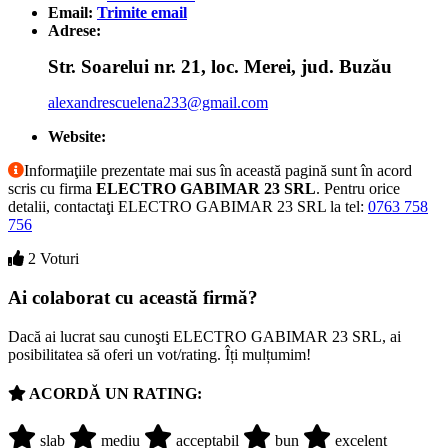
Email:
Trimite email
Adrese:
Str. Soarelui nr. 21, loc. Merei, jud. Buzău
alexandrescuelena233@gmail.com
Website:
Informaţiile prezentate mai sus în această pagină sunt în acord
scris cu firma
ELECTRO GABIMAR 23 SRL
. Pentru orice
detalii, contactaţi ELECTRO GABIMAR 23 SRL la tel:
0763 758
756
2 Voturi
Ai colaborat cu această firmă?
Dacă ai lucrat sau cunoşti ELECTRO GABIMAR 23 SRL, ai
posibilitatea să oferi un vot/rating. Îți mulțumim!
ACORDĂ UN RATING:
slab
mediu
acceptabil
bun
excelent