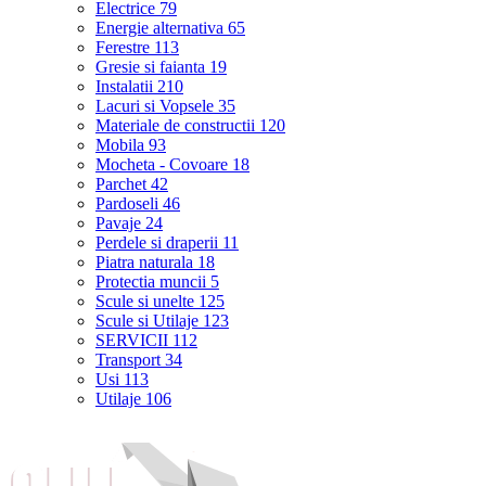
Electrice
79
Energie alternativa
65
Ferestre
113
Gresie si faianta
19
Instalatii
210
Lacuri si Vopsele
35
Materiale de constructii
120
Mobila
93
Mocheta - Covoare
18
Parchet
42
Pardoseli
46
Pavaje
24
Perdele si draperii
11
Piatra naturala
18
Protectia muncii
5
Scule si unelte
125
Scule si Utilaje
123
SERVICII
112
Transport
34
Usi
113
Utilaje
106