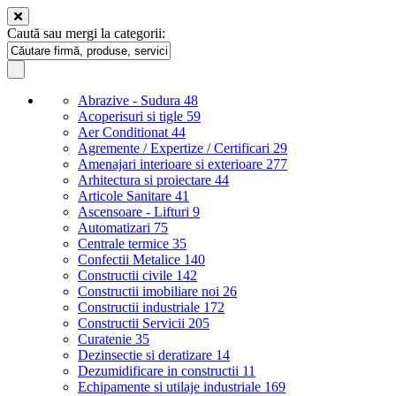
Caută sau mergi la categorii:
Abrazive - Sudura
48
Acoperisuri si tigle
59
Aer Conditionat
44
Agremente / Expertize / Certificari
29
Amenajari interioare si exterioare
277
Arhitectura si proiectare
44
Articole Sanitare
41
Ascensoare - Lifturi
9
Automatizari
75
Centrale termice
35
Confectii Metalice
140
Constructii civile
142
Constructii imobiliare noi
26
Constructii industriale
172
Constructii Servicii
205
Curatenie
35
Dezinsectie si deratizare
14
Dezumidificare in constructii
11
Echipamente si utilaje industriale
169