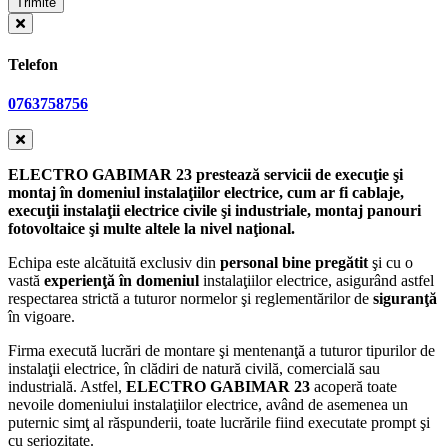
Telefon
0763758756
ELECTRO GABIMAR 23 prestează servicii de execuţie şi
montaj în domeniul instalaţiilor electrice, cum ar fi cablaje,
execuţii instalaţii electrice civile şi industriale, montaj panouri
fotovoltaice şi multe altele la nivel naţional.
Echipa este alcătuită exclusiv din
personal bine pregătit
şi cu o
vastă
experienţă în domeniul
instalaţiilor electrice, asigurând astfel
respectarea strictă a tuturor normelor şi reglementărilor de
siguranţă
în vigoare.
Firma execută lucrări de montare şi mentenanţă a tuturor tipurilor de
instalaţii electrice, în clădiri de natură civilă, comercială sau
industrială. Astfel,
ELECTRO GABIMAR 23
acoperă toate
nevoile domeniului instalaţiilor electrice, având de asemenea un
puternic simţ al răspunderii, toate lucrările fiind executate prompt şi
cu seriozitate.