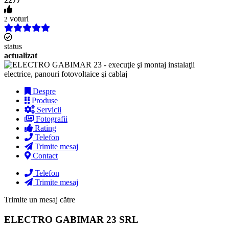
2277
voturi
2
status
actualizat
Despre
Produse
Servicii
Fotografii
Rating
Telefon
Trimite mesaj
Contact
Telefon
Trimite mesaj
Trimite un mesaj către
ELECTRO GABIMAR 23 SRL