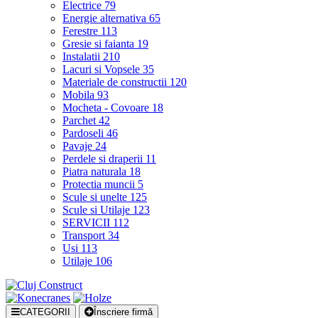
Electrice
79
Energie alternativa
65
Ferestre
113
Gresie si faianta
19
Instalatii
210
Lacuri si Vopsele
35
Materiale de constructii
120
Mobila
93
Mocheta - Covoare
18
Parchet
42
Pardoseli
46
Pavaje
24
Perdele si draperii
11
Piatra naturala
18
Protectia muncii
5
Scule si unelte
125
Scule si Utilaje
123
SERVICII
112
Transport
34
Usi
113
Utilaje
106
CATEGORII
Înscriere firmă