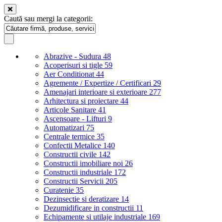
Caută sau mergi la categorii:
Abrazive - Sudura
48
Acoperisuri si tigle
59
Aer Conditionat
44
Agremente / Expertize / Certificari
29
Amenajari interioare si exterioare
277
Arhitectura si proiectare
44
Articole Sanitare
41
Ascensoare - Lifturi
9
Automatizari
75
Centrale termice
35
Confectii Metalice
140
Constructii civile
142
Constructii imobiliare noi
26
Constructii industriale
172
Constructii Servicii
205
Curatenie
35
Dezinsectie si deratizare
14
Dezumidificare in constructii
11
Echipamente si utilaje industriale
169