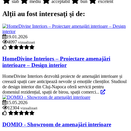
slab
mediu
acceptabil
bun
excelent
Alţii au fost interesaţi şi de:
19.01.2026
4097
vizualizari
HomeDivine Interiors – Proiectare amenajări
interioare – Design interior
HomeDivine Interiors dezvoltă proiecte de amenajări interioare și
creează spații care anticipează nevoile și emoțiile clienților. Studioul
de design interior din Cluj-Napoca oferă servicii pentru
domeniul rezidențial, spații de birou, spații comerci...
15.05.2026
12304
vizualizari
DOMIO - Showroom de amenajări interioare