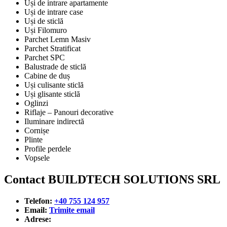
Uși de intrare apartamente
Uși de intrare case
Uși de sticlă
Uși Filomuro
Parchet Lemn Masiv
Parchet Stratificat
Parchet SPC
Balustrade de sticlă
Cabine de duș
Uși culisante sticlă
Uși glisante sticlă
Oglinzi
Riflaje – Panouri decorative
Iluminare indirectă
Cornișe
Plinte
Profile perdele
Vopsele
Contact BUILDTECH SOLUTIONS SRL
Telefon:
+40 755 124 957
Email:
Trimite email
Adrese: