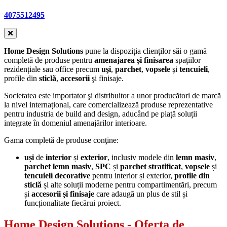
4075512495
Home Design Solutions
pune la dispoziția clienților săi o gamă
completă de produse pentru
amenajarea și finisarea
spațiilor
rezidențiale sau office precum
uşi
,
parchet
,
vopsele
şi
tencuieli
,
profile din
sticlă
,
accesorii
şi finisaje.
Societatea este importator şi distribuitor a unor producători de marcă
la nivel internațional, care comercializează produse reprezentative
pentru industria de build and design, aducând pe piață soluții
integrate în domeniul amenajărilor interioare.
Gama completă de produse conţine:
uși
de
interior
și
exterior
, inclusiv modele din
lemn masiv
,
parchet lemn masiv
,
SPC
și
parchet stratificat
,
vopsele
și
tencuieli
decorative
pentru interior și exterior,
profile din
sticlă
și alte soluții moderne pentru compartimentări, precum
și
accesorii și finisaje
care adaugă un plus de stil și
funcționalitate fiecărui proiect.
Home Design Solutions
- Oferta de