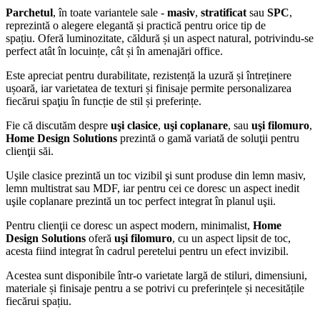
Parchetul
, în toate variantele sale -
masiv
,
stratificat
sau
SPC
,
reprezintă o alegere elegantă și practică pentru orice tip de
spațiu. Oferă luminozitate, căldură și un aspect natural, potrivindu-se
perfect atât în locuințe, cât și în amenajări office.
Este apreciat pentru durabilitate, rezistență la uzură și întreținere
ușoară, iar varietatea de texturi și finisaje permite personalizarea
fiecărui spaţiu în funcție de stil și preferințe.
Fie că discutăm despre
uşi clasice
,
uşi coplanare
, sau
uşi filomuro
,
Home Design Solutions
prezintă o gamă variată de soluţii pentru
clienţii săi.
Uşile clasice prezintă un toc vizibil şi sunt produse din lemn masiv,
lemn multistrat sau MDF, iar pentru cei ce doresc un aspect inedit
uşile coplanare prezintă un toc perfect integrat în planul uşii.
Pentru clienţii ce doresc un aspect modern, minimalist,
Home
Design Solutions
oferă
uşi filomuro
, cu un aspect lipsit de toc,
acesta fiind integrat în cadrul peretelui pentru un efect invizibil.
Acestea sunt disponibile într-o varietate largă de stiluri, dimensiuni,
materiale și finisaje pentru a se potrivi cu preferințele și necesitățile
fiecărui spațiu.