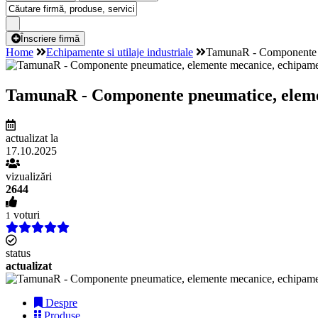
Înscriere firmă
Home
Echipamente si utilaje industriale
TamunaR - Componente pn
TamunaR - Componente pneumatice, element
actualizat la
17.10.2025
vizualizări
2644
voturi
1
status
actualizat
Despre
Produse