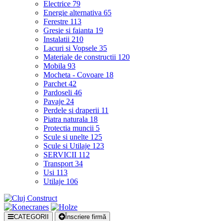
Electrice
79
Energie alternativa
65
Ferestre
113
Gresie si faianta
19
Instalatii
210
Lacuri si Vopsele
35
Materiale de constructii
120
Mobila
93
Mocheta - Covoare
18
Parchet
42
Pardoseli
46
Pavaje
24
Perdele si draperii
11
Piatra naturala
18
Protectia muncii
5
Scule si unelte
125
Scule si Utilaje
123
SERVICII
112
Transport
34
Usi
113
Utilaje
106
CATEGORII
Înscriere firmă