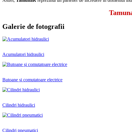
Astfel,
TamunaR
reprezintă un partener de încredere în domeniul ind
TamunaR
Galerie de fotografii
Acumulatori hidraulici
Butoane şi comutatoare electrice
Cilindri hidraulici
Cilindri pneumatici