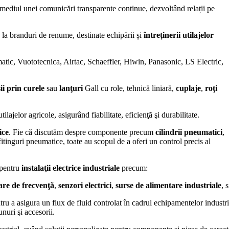
rmediul unei comunicări transparente continue, dezvoltând relații pe
 la branduri de renume, destinate echipării și
întreținerii utilajelor
Vuototecnica, Airtac, Schaeffler, Hiwin, Panasonic, LS Electric,
ii prin curele
sau
lanţuri
Gall cu role, tehnică liniară,
cuplaje
,
roţi
tilajelor agricole, asigurând fiabilitate, eficienţă şi durabilitate.
ice
. Fie că discutăm despre componente precum
cilindrii pneumatici
,
itinguri pneumatice, toate au scopul de a oferi un control precis al
 pentru
instalaţii electrice
industriale
precum:
are de frecvenţă
,
senzori electrici
,
surse de alimentare industriale
, 
ntru a asigura un flux de fluid controlat în cadrul echipamentelor industr
unuri şi accesorii.