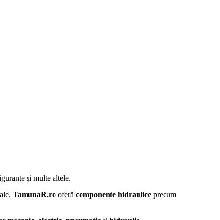
siguranţe şi multe altele.
iale.
TamunaR.ro
oferă
componente hidraulice
precum