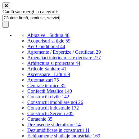
Caută sau mergi la categorii:
Abrazive - Sudura
48
Acoperisuri si tigle
59
Aer Conditionat
44
Agremente / Expertize / Certificari
29
Amenajari interioare si exterioare
277
Arhitectura si proiectare
44
Articole Sanitare
41
Ascensoare - Lifturi
9
Automatizari
75
Centrale termice
35
Confectii Metalice
140
Constructii civile
142
Constructii imobiliare noi
26
Constructii industriale
172
Constructii Servicii
205
Curatenie
35
Dezinsectie si deratizare
14
Dezumidificare in constructii
11
Echipamente si utilaje industriale
169