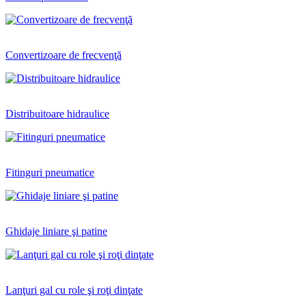
Convertizoare de frecvenţă
Distribuitoare hidraulice
Fitinguri pneumatice
Ghidaje liniare şi patine
Lanţuri gal cu role şi roţi dinţate