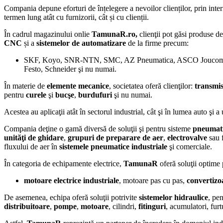
Compania depune eforturi de înțelegere a nevoilor clienților, prin inte
termen lung atât cu furnizorii, cât și cu clienții.
În cadrul magazinului onlie
TamunaR.ro,
clienţii pot găsi produse de
CNC
și a
sistemelor de automatizare
de la firme precum:
SKF, Koyo, SNR-NTN, SMC, AZ Pneumatica, ASCO Joucomatic, 
Festo, Schneider şi nu numai.
În materie de
elemente mecanice
, societatea oferă clienţilor:
transmis
pentru
curele
şi
bucşe
,
burdufuri
şi nu numai.
Acestea au aplicaţii atât în sectorul industrial, cât şi în lumea auto şi a u
Compania deţine o gamă diversă de soluţii şi pentru sisteme
pneumat
unităţi de ghidare
,
grupuri de preparare de aer
,
electrovalve
sau f
fluxului de aer în
sistemele pneumatice industriale
şi comerciale.
În categoria de echipamente electrice,
TamunaR
oferă soluţii optime
motoare electrice industriale
, motoare pas cu pas,
convertizo
De asemenea, echipa oferă soluţii potrivite
sistemelor hidraulice
, pe
distribuitoare
,
pompe
,
motoare
, cilindri,
fitinguri
, acumulatori, furt