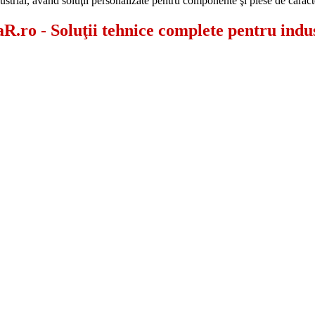
ustrial, având soluţii personalizate pentru componente şi piese de carac
.ro - Soluţii tehnice complete pentru indus