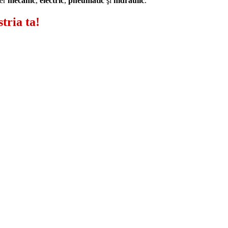
ter
mecanic
,
electric
,
pneumatic
şi
hidraulic
.
tria ta!