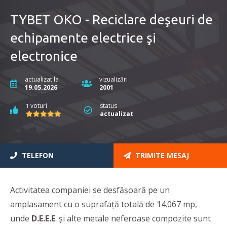
TYBET OKO - Reciclare deşeuri de
echipamente electrice şi
electronice
actualizat la
vizualizări
19.05.2026
2001
voturi
status
1
actualizat
TELEFON
TRIMITE MESAJ
Activitatea companiei se desfășoară pe un
amplasament cu o suprafață totală de 14.067 mp,
unde
D.E.E.E
. și alte metale neferoase compozite sunt