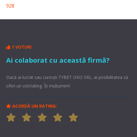
928
1 VOTURI
Ai colaborat cu această firmă?
Dacă ai lucrat sau cunoşti TYBET OKO SRL, ai posibilitatea să
oferi un vot/rating. Îți mulțumim!
ACORDĂ UN RATING: