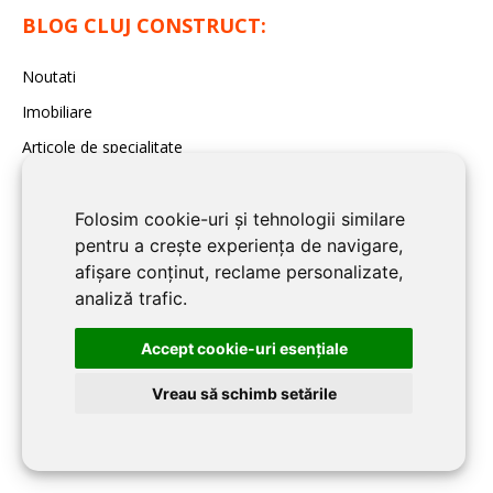
BLOG CLUJ CONSTRUCT:
Noutati
Imobiliare
Articole de specialitate
Sfaturi Utile
Folosim cookie-uri și tehnologii similare
pentru a crește experiența de navigare,
INFORMATII UTILE:
afișare conținut, reclame personalizate,
analiză trafic.
Info și telefoane utile în Cluj
Modele de contracte
Accept cookie-uri esenţiale
Vreau să schimb setările