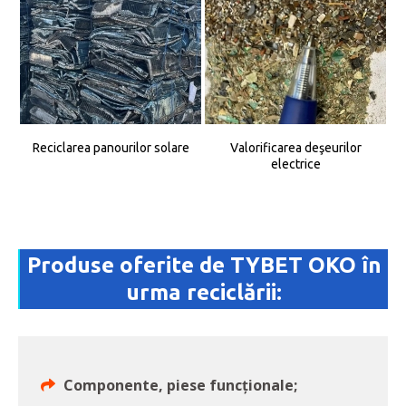
Reciclarea panourilor solare
Valorificarea deşeurilor
electrice
Produse oferite de TYBET OKO în
urma reciclării:
Componente, piese funcţionale;