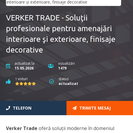
VERKER TRADE - Soluţii
profesionale pentru amenajări
interioare şi exterioare, finisaje
decorative
actualizat la
vizualizări
15.05.2026
1479
voturi
status
1
actualizat
TELEFON
TRIMITE MESAJ
Verker Trade
oferă soluţii moderne în domeniul