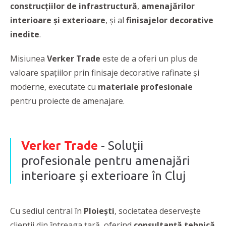
construcţiilor de infrastructură
,
amenajărilor
interioare şi exterioare
, şi al
finisajelor decorative
inedite
.
Misiunea
Verker Trade
este de a oferi un plus de
valoare spaţiilor prin finisaje decorative rafinate şi
moderne, executate cu
materiale profesionale
pentru proiecte de amenajare.
Verker Trade
- Soluţii
profesionale pentru amenajări
interioare şi exterioare în Cluj
Cu sediul central în
Ploieşti
, societatea deservește
clienții din întreaga țară, oferind
consultanță tehnică