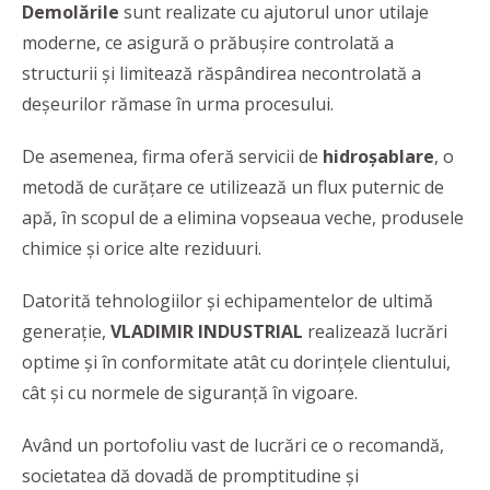
Demolările
sunt realizate cu ajutorul unor utilaje
moderne, ce asigură o prăbuşire controlată a
structurii şi limitează răspândirea necontrolată a
deşeurilor rămase în urma procesului.
De asemenea, firma oferă servicii de
hidroşablare
, o
metodă de curăţare ce utilizează un flux puternic de
apă, în scopul de a elimina vopseaua veche, produsele
chimice și orice alte reziduuri.
Datorită tehnologiilor şi echipamentelor de ultimă
generaţie,
VLADIMIR INDUSTRIAL
realizează lucrări
optime şi în conformitate atât cu dorinţele clientului,
cât şi cu normele de siguranţă în vigoare.
Având un portofoliu vast de lucrări ce o recomandă,
societatea dă dovadă de promptitudine şi