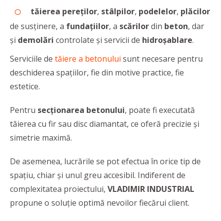
tăierea pereţilor
,
stâlpilor
,
podelelor
,
plăcilor
de susţinere, a
fundaţiilor
, a
scărilor
din
beton
, dar
şi
demolări
controlate şi servicii de
hidroşablare
.
Serviciile de
tăiere a betonului
sunt necesare pentru
deschiderea spaţiilor, fie din motive practice, fie
estetice.
Pentru
secţionarea betonului
, poate fi executată
tăierea cu fir sau disc diamantat, ce oferă precizie şi
simetrie maximă.
De asemenea, lucrările se pot efectua în orice tip de
spaţiu, chiar şi unul greu accesibil. Indiferent de
complexitatea proiectului,
VLADIMIR INDUSTRIAL
propune o soluţie optimă nevoilor fiecărui client.