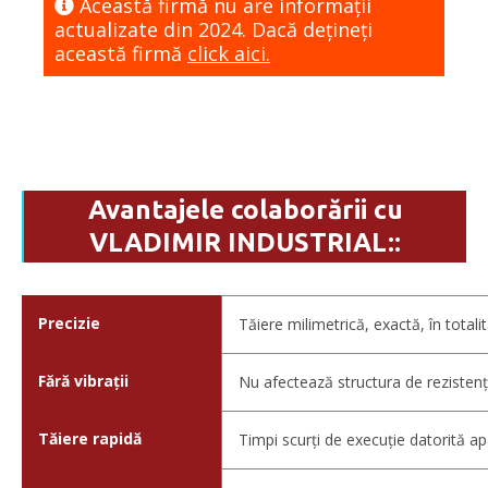
Această firmă nu are informaţii
actualizate din 2024. Dacă dețineți
această firmă
click aici.
Avantajele colaborării cu
VLADIMIR INDUSTRIAL::
Precizie
Tăiere milimetrică, exactă, în total
Fără vibrații
Nu afectează structura de rezistenț
Tăiere rapidă
Timpi scurți de execuție datorită a