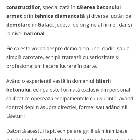
construcțiilor
, specializată în
tăierea betonului
armat
prin
tehnica diamantată
şi diverse lucrări de
demolare
în
Galaţi
, judeţul de origine al firmei, dar şi
la nivel
naţional
.
Fie că este vorba despre demolarea unei clădiri sau o
simplă carotare, echipă tratează cu seriozitate şi
profesionalism fiecare lucrare în parte.
Având o experienţă vastă în domeniul
tăierii
betonului
, echipa este formată exclusiv din personal
calificat ce operează echipamentele cu ușurință, având
control deplin asupra direcţiei, formei sau adâncimii
tăieturii.
Datorită acestui fapt, echipa are grijă să minimizeze
pe cât posibil zgomotul şi praful cauzat de procesul de