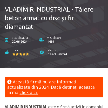
VLADIMIR INDUSTRIAL - Tăiere
beton armat cu disc şi fir
diamantat
actualizat la
vizualizări
20.06.2024
1439
voturi
status
1
neactualizat
Această firmă nu are informaţii
actualizate din 2024. Dacă dețineți această
firmă
click aici.
VLADIMIR INDUSTRIAL
este o firmă activă în domeniul