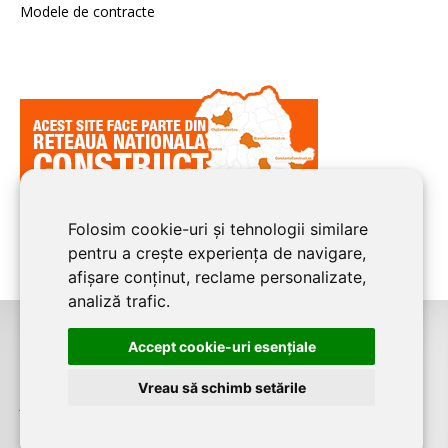
Modele de contracte
Folosim cookie-uri și tehnologii similare
pentru a crește experiența de navigare,
afișare conținut, reclame personalizate,
analiză trafic.
Accept cookie-uri esenţiale
©2026
CLUJ CONSTRUCT
este un serviciu de promovare online pentru
firme. Proiect digital dezvoltat de
LIVE COMMUNICATIONS SRL
, Cluj-Napoca,
Vreau să schimb setările
J12/4191/2006, RO19492087