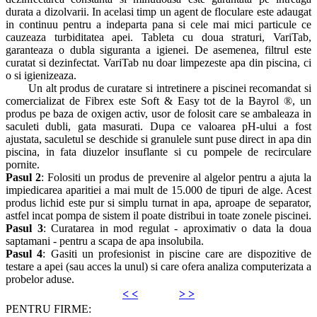
durata a dizolvarii. In acelasi timp un agent de floculare este adaugat
in continuu pentru a indeparta pana si cele mai mici particule ce
cauzeaza turbiditatea apei. Tableta cu doua straturi, VariTab,
garanteaza o dubla siguranta a igienei. De asemenea, filtrul este
curatat si dezinfectat. VariTab nu doar limpezeste apa din piscina, ci
o si igienizeaza.
Un alt produs de curatare si intretinere a piscinei recomandat si
comercializat de Fibrex este Soft & Easy tot de la Bayrol ®, un
produs pe baza de oxigen activ, usor de folosit care se ambaleaza in
saculeti dubli, gata masurati. Dupa ce valoarea pH-ului a fost
ajustata, saculetul se deschide si granulele sunt puse direct in apa din
piscina, in fata diuzelor insuflante si cu pompele de recirculare
pornite.
Pasul 2
: Folositi un produs de prevenire al algelor pentru a ajuta la
impiedicarea aparitiei a mai mult de 15.000 de tipuri de alge. Acest
produs lichid este pur si simplu turnat in apa, aproape de separator,
astfel incat pompa de sistem il poate distribui in toate zonele piscinei.
Pasul 3
: Curatarea in mod regulat - aproximativ o data la doua
saptamani - pentru a scapa de apa insolubila.
Pasul 4
: Gasiti un profesionist in piscine care are dispozitive de
testare a apei (sau acces la unul) si care ofera analiza computerizata a
probelor aduse.
< <
> >
PENTRU FIRME: