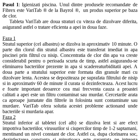
Pasul 1
: Igienizati piscina. Unul dintre produsele recomandate de
Fibrex este VariTab ® de la Bayrol ®, un produs superior pe baza
de clor.
Tableta VariTab are doua straturi cu viteza de dizolvare diferita,
asigurand astfel o tratare eficienta a apei in doua faze.
Faza 1
Stratul superior (cel albastru) se dizolva in aproximativ 10 minute. O
parte din clorul din stratul albastru este transferat imediat in apa
piscinei prin filtrul cu nisip. Concentratia de clor din apa va creste
considerabil pentru o perioada scurta de timp, astfel asigurandu-se
eliminarea bacteriilor prezente in apa si scadereaturbiditatii apei. A
doua parte a stratului superior este formata din granule mari cu
dizolvare lenta. Acestea se depoziteaza pe suprafata filtrului de nisip
si in aproximativ 60 de minute il curata si dezinfecteaza. Acest lucru
e foarte important deoarece cea mai frecventa cauza a proastei
calitati a apei este un filtru contaminat sau murdar. Cercetarile arata
ca aproape jumatate din filtrele in folosinta sunt contaminate sau
murdare. VariTab ofera solutia acestei probleme actionand unde
bacteriile si murdaria apar.
Faza 2
Stratul inferior al tabletei (cel alb) se dizolva lent si are efect
impotriva bacteriilor, virusurilor si ciupercilor timp de 1-2 saptamani,
mentinand un nivel constant de clor. Astfel ca, dupa clorinarea soc,
dezinfectarea constanta si minutioasa este garantata pe intreaga