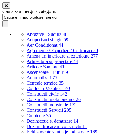
Caută sau mergi la categorii:
Abrazive - Sudura
48
Acoperisuri si tigle
59
Aer Conditionat
44
Agremente / Expertize / Certificari
29
Amenajari interioare si exterioare
277
Arhitectura si proiectare
44
Articole Sanitare
41
Ascensoare - Lifturi
9
Automatizari
75
Centrale termice
35
Confectii Metalice
140
Constructii civile
142
Constructii imobiliare noi
26
Constructii industriale
172
Constructii Servicii
205
Curatenie
35
Dezinsectie si deratizare
14
Dezumidificare in constructii
11
Echipamente si utilaje industriale
169