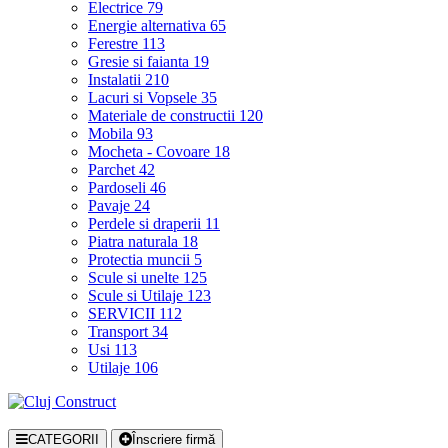
Electrice
79
Energie alternativa
65
Ferestre
113
Gresie si faianta
19
Instalatii
210
Lacuri si Vopsele
35
Materiale de constructii
120
Mobila
93
Mocheta - Covoare
18
Parchet
42
Pardoseli
46
Pavaje
24
Perdele si draperii
11
Piatra naturala
18
Protectia muncii
5
Scule si unelte
125
Scule si Utilaje
123
SERVICII
112
Transport
34
Usi
113
Utilaje
106
CATEGORII
Înscriere firmă