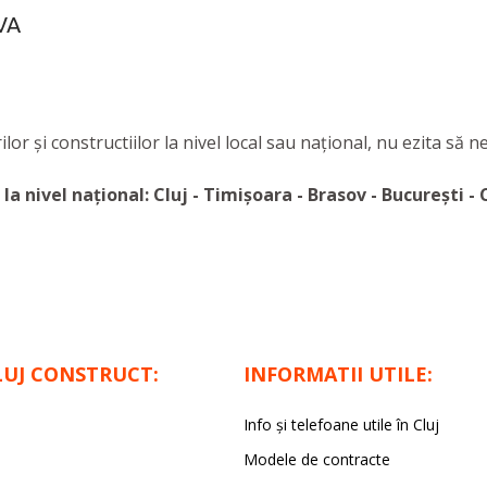
VA
 și constructiilor la nivel local sau național, nu ezita să n
la nivel național: Cluj - Timișoara - Brasov - București -
LUJ CONSTRUCT:
INFORMATII UTILE:
Info și telefoane utile în Cluj
Modele de contracte