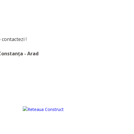
e
contactezi
!
 Constanța - Arad