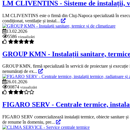
LM CLIVENTINS - Sisteme de instalații, ven
LM CLIVENTINS este o firmă din Cluj-Napoca specializată în execuția 
condiționat, ventilație și instal...
13.02.2026
5586
vizualizări
GROUP KMN - Instalații sanitare, termice 
GROUP KMN, firmă specializată în servicii de proiectare și execuție insta
nenumărați de ex...
26.01.2026
30874
vizualizări
FIGARO SERV - Centrale termice, instalații
FIGARO SERV comercializează instalații termice, obiecte sanitare și o 
de renume în domeniu, pre...