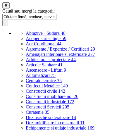
Caută sau mergi la categorii:
Abrazive - Sudura
48
Acoperisuri si tigle
59
Aer Conditionat
44
Agremente / Expertize / Certificari
29
Amenajari interioare si exterioare
277
Arhitectura si proiectare
44
Articole Sanitare
41
Ascensoare - Lifturi
9
Automatizari
75
Centrale termice
35
Confectii Metalice
140
Constructii civile
142
Constructii imobiliare noi
26
Constructii industriale
172
Constructii Servicii
205
Curatenie
35
Dezinsectie si deratizare
14
Dezumidificare in constructii
11
Echipamente si utilaje industriale
169