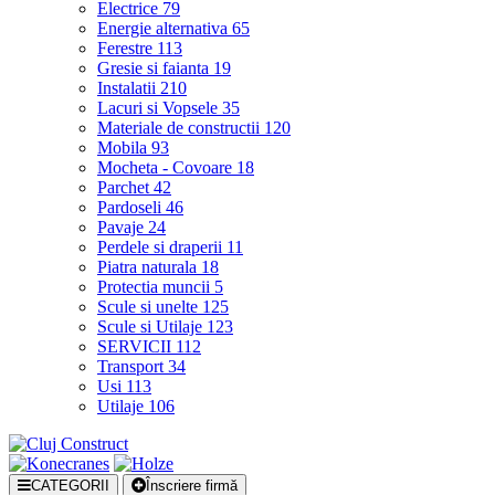
Electrice
79
Energie alternativa
65
Ferestre
113
Gresie si faianta
19
Instalatii
210
Lacuri si Vopsele
35
Materiale de constructii
120
Mobila
93
Mocheta - Covoare
18
Parchet
42
Pardoseli
46
Pavaje
24
Perdele si draperii
11
Piatra naturala
18
Protectia muncii
5
Scule si unelte
125
Scule si Utilaje
123
SERVICII
112
Transport
34
Usi
113
Utilaje
106
CATEGORII
Înscriere firmă