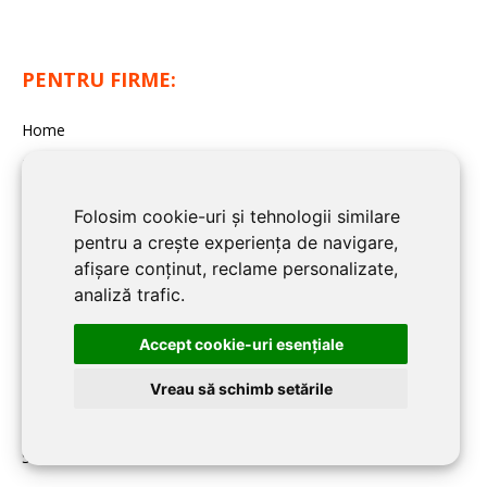
PENTRU FIRME:
Home
Despre CLUJ CONSTRUCT
Înscriere firmă în CLUJ CONSTRUCT
Folosim cookie-uri și tehnologii similare
Contact redacția CLUJ CONSTRUCT
pentru a crește experiența de navigare,
afișare conținut, reclame personalizate,
analiză trafic.
BLOG CLUJ CONSTRUCT:
Accept cookie-uri esenţiale
Noutati
Imobiliare
Vreau să schimb setările
Articole de specialitate
Sfaturi Utile