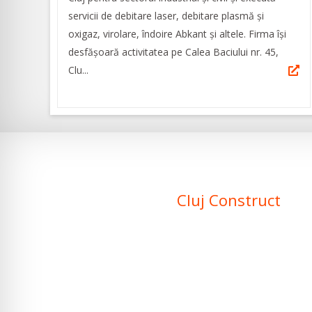
servicii de debitare laser, debitare plasmă și
oxigaz, virolare, îndoire Abkant și altele. Firma își
desfășoară activitatea pe Calea Baciului nr. 45,
Clu...
Înscrie-ți firma în
Cluj Construct
pentru ca produsele sau serviciile
tale să fie găsite la căutări locale și
în plus firma ta va beneficia de
brand awareness și link către site-ul