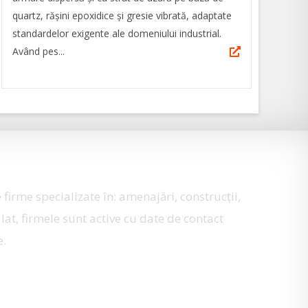
quartz, rășini epoxidice și gresie vibrată, adaptate
standardelor exigente ale domeniului industrial.
Având pes...
 firme specializate în: amenajări, construcţii,
lat, firmele sunt active cu date de contact
e.