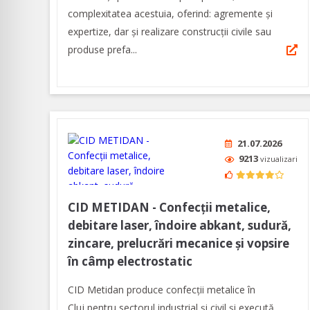
complexitatea acestuia, oferind: agremente și
expertize, dar şi realizare construcții civile sau
produse prefa...
21.07.2026
9213
vizualizari
CID METIDAN - Confecții metalice,
debitare laser, îndoire abkant, sudură,
zincare, prelucrări mecanice și vopsire
în câmp electrostatic
CID Metidan produce confecții metalice în
Cluj pentru sectorul industrial și civil și execută