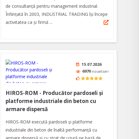
de consultanță pentru management industrial.
Înfiinţată în 2003, INDUSTRIAL TRADING îşi începe
activitatea ca şi firmă ...
15.07.2026
6970
vizualizari
HIROS-ROM - Producător pardoseli și
platforme industriale din beton cu
armare dispersă
HIROS-ROM execută pardoseli şi platforme
industriale din beton de înaltă performanţă cu
armare dispersă și cu strat de uzură pe bază de