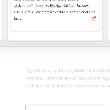
activitatea în județele: Bistrița-Năsăud, Brașov,
Cluj și Timiș. Societatea execută o gamă variată de
luc...
În ghidul Cluj Construct găseşti deja sute de
industrie. Informaţiile sunt actualizate regu
vizibile şi posibilitate de cerere ofertă onlin