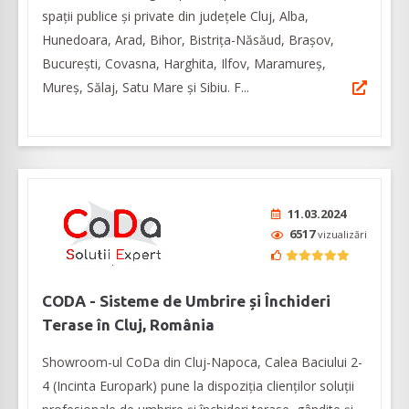
spații publice și private din județele Cluj, Alba,
Hunedoara, Arad, Bihor, Bistrița-Năsăud, Brașov,
București, Covasna, Harghita, Ilfov, Maramureș,
Mureș, Sălaj, Satu Mare și Sibiu. F...
11.03.2024
6517
vizualizări
CODA - Sisteme de Umbrire și Închideri
Terase în Cluj, România
Showroom-ul CoDa din Cluj-Napoca, Calea Baciului 2-
4 (Incinta Europark) pune la dispoziția clienților soluții