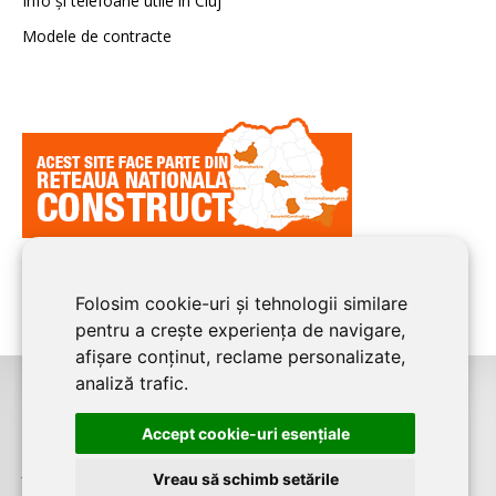
Info și telefoane utile în Cluj
Modele de contracte
Folosim cookie-uri și tehnologii similare
pentru a crește experiența de navigare,
afișare conținut, reclame personalizate,
analiză trafic.
©2026
CLUJ CONSTRUCT
este un serviciu de promovare online pentru
Accept cookie-uri esenţiale
firme. Proiect digital dezvoltat de
LIVE COMMUNICATIONS SRL
, Cluj-Napoca,
J12/4191/2006, RO19492087
Vreau să schimb setările