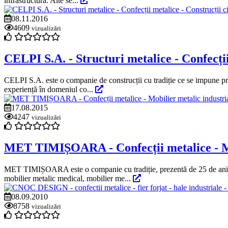
infrastructură. Alte se...
08.11.2016
4609
vizualizări
CELPI S.A. - Structuri metalice - Confecții 
CELPI S.A. este o companie de construcții cu tradiție ce se impune prin 
experiență în domeniul co...
17.08.2015
4247
vizualizări
MET TIMIȘOARA - Confecții metalice - Mob
MET TIMIȘOARA este o companie cu tradiție, prezentă de 25 de ani pe 
mobilier metalic medical, mobilier me...
08.09.2010
8758
vizualizări