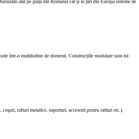
furnizăm atât pe piața din România cât și în țări din Europa sisteme de
site într-o multitudine de domenii. Construcțiile modulare sunt tot
uri, rafturi metalice, suporturi, accesorii pentru rafturi etc.).