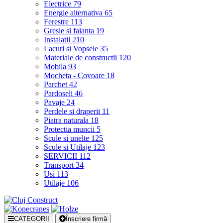
Electrice
79
Energie alternativa
65
Ferestre
113
Gresie si faianta
19
Instalatii
210
Lacuri si Vopsele
35
Materiale de constructii
120
Mobila
93
Mocheta - Covoare
18
Parchet
42
Pardoseli
46
Pavaje
24
Perdele si draperii
11
Piatra naturala
18
Protectia muncii
5
Scule si unelte
125
Scule si Utilaje
123
SERVICII
112
Transport
34
Usi
113
Utilaje
106
CATEGORII
Înscriere firmă