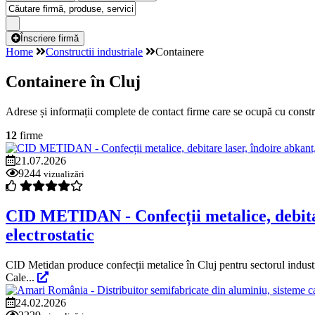
Înscriere firmă
Home
Constructii industriale
Containere
Containere în Cluj
Adrese și informații complete de contact firme care se ocupă cu constr
12
firme
21.07.2026
9244
vizualizări
CID METIDAN - Confecții metalice, debitar
electrostatic
CID Metidan produce confecții metalice în Cluj pentru sectorul industrial
Cale...
24.02.2026