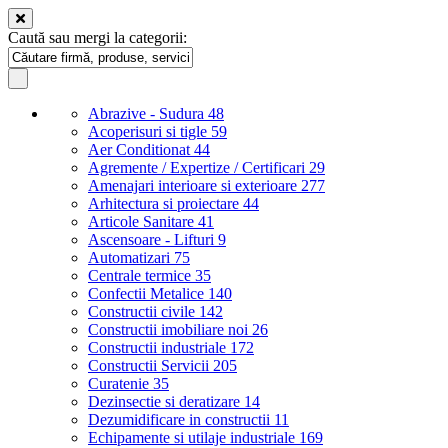
Caută sau mergi la categorii:
Abrazive - Sudura
48
Acoperisuri si tigle
59
Aer Conditionat
44
Agremente / Expertize / Certificari
29
Amenajari interioare si exterioare
277
Arhitectura si proiectare
44
Articole Sanitare
41
Ascensoare - Lifturi
9
Automatizari
75
Centrale termice
35
Confectii Metalice
140
Constructii civile
142
Constructii imobiliare noi
26
Constructii industriale
172
Constructii Servicii
205
Curatenie
35
Dezinsectie si deratizare
14
Dezumidificare in constructii
11
Echipamente si utilaje industriale
169