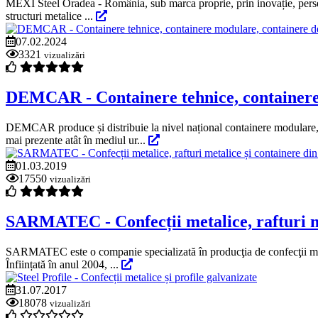
MEXI Steel Oradea - România, sub marca proprie, prin inovație, perseve
structuri metalice ...
07.02.2024
3321
vizualizări
DEMCAR - Containere tehnice, containere 
DEMCAR produce și distribuie la nivel național containere modulare, co
mai prezente atât în mediul ur...
01.03.2019
17550
vizualizări
SARMATEC - Confecții metalice, rafturi met
SARMATEC este o companie specializată în producţia de confecţii metalic
Înființată în anul 2004, ...
31.07.2017
18078
vizualizări