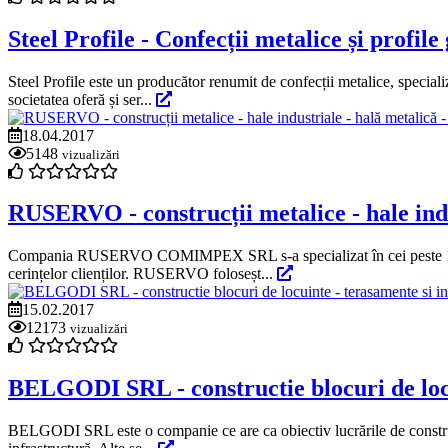
Steel Profile - Confecții metalice și profile
Steel Profile este un producător renumit de confecții metalice, specializ
societatea oferă și ser...
18.04.2017
5148
vizualizări
RUSERVO - construcții metalice - hale indus
Compania RUSERVO COMIMPEX SRL s-a specializat în cei peste 15 ani de
cerințelor clienților. RUSERVO foloseșt...
15.02.2017
12173
vizualizări
BELGODI SRL - constructie blocuri de locui
BELGODI SRL este o companie ce are ca obiectiv lucrările de construcții 