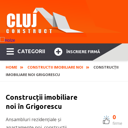
CATEGORII
ÎNSCRIERE FIRMĂ
HOME
CONSTRUCTII IMOBILIARE NOI
CONSTRUCȚII
IMOBILIARE NOI GRIGORESCU
Construcții imobiliare
noi în Grigorescu
0
Ansambluri rezidențiale și
firme
apartamente noi, constructii