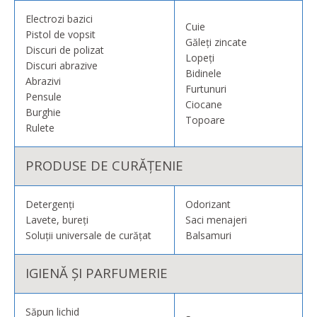
Electrozi bazici
Cuie
Pistol de vopsit
Găleți zincate
Discuri de polizat
Lopeți
Discuri abrazive
Bidinele
Abrazivi
Furtunuri
Pensule
Ciocane
Burghie
Topoare
Rulete
PRODUSE DE CURĂȚENIE
Detergenți
Odorizant
Lavete, bureți
Saci menajeri
Soluții universale de curățat
Balsamuri
IGIENĂ ȘI PARFUMERIE
Săpun lichid