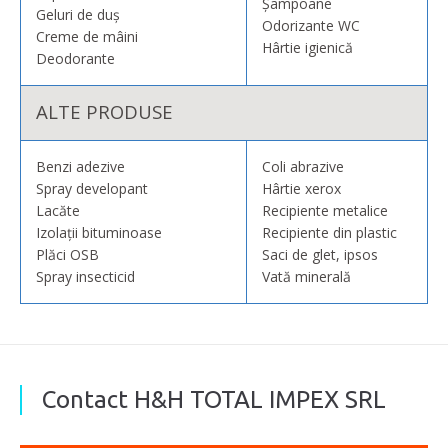
Șampoane
Geluri de duș
Odorizante WC
Creme de mâini
Hârtie igienică
Deodorante
ALTE PRODUSE
Benzi adezive
Coli abrazive
Spray developant
Hârtie xerox
Lacăte
Recipiente metalice
Izolații bituminoase
Recipiente din plastic
Plăci OSB
Saci de glet, ipsos
Spray insecticid
Vată minerală
Contact H&H TOTAL IMPEX SRL