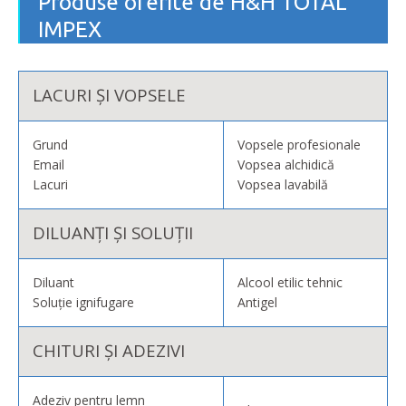
Produse oferite de H&H TOTAL
IMPEX
LACURI ȘI VOPSELE
Grund
Vopsele profesionale
Email
Vopsea alchidică
Lacuri
Vopsea lavabilă
DILUANȚI ȘI SOLUȚII
Diluant
Alcool etilic tehnic
Soluție ignifugare
Antigel
CHITURI ȘI ADEZIVI
Adeziv pentru lemn