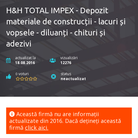
H&H TOTAL IMPEX - Depozit
materiale de construcții - lacuri și
vopsele - diluanți - chituri și
adezivi
actualizat la
vizualizări
18.08.2016
12276
voturi
status
0
neactualizat
Această firmă nu are informaţii
actualizate din 2016. Dacă dețineți această
firmă
click aici.