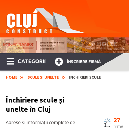
CATEGORII
ÎNSCRIERE FIRMĂ
HOME
SCULE SI UNELTE
INCHIRIERI SCULE
Închiriere scule și
unelte în Cluj
27
Adrese și informații complete de
firme