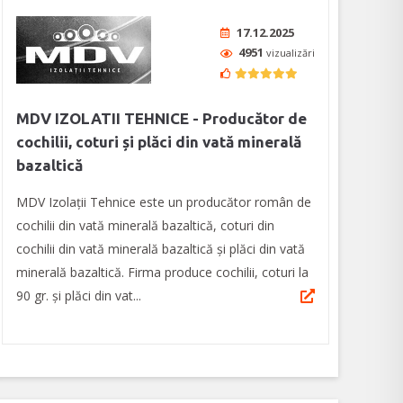
17.12.2025
4951
vizualizări
MDV IZOLATII TEHNICE - Producător de
cochilii, coturi și plăci din vată minerală
bazaltică
MDV Izolații Tehnice este un producător român de
cochilii din vată minerală bazaltică, coturi din
cochilii din vată minerală bazaltică și plăci din vată
minerală bazaltică. Firma produce cochilii, coturi la
90 gr. și plăci din vat...