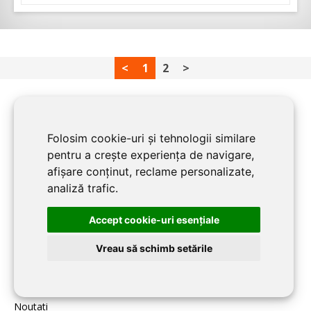
<
1
2
>
PENTRU FIRME:
Folosim cookie-uri și tehnologii similare
pentru a crește experiența de navigare,
Home
afișare conținut, reclame personalizate,
Despre CLUJ CONSTRUCT
analiză trafic.
Înscriere firmă în CLUJ CONSTRUCT
Accept cookie-uri esenţiale
Contact redacția CLUJ CONSTRUCT
Vreau să schimb setările
BLOG CLUJ CONSTRUCT:
Noutati