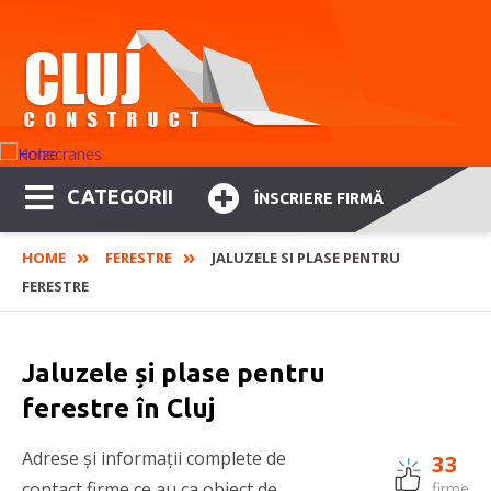
CATEGORII
ÎNSCRIERE FIRMĂ
HOME
FERESTRE
JALUZELE SI PLASE PENTRU
FERESTRE
Jaluzele și plase pentru
ferestre în Cluj
Adrese și informații complete de
33
contact firme ce au ca obiect de
firme