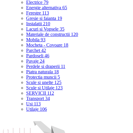
Electrice
79
Energie alternativa
65
Ferestre
113
Gresie si faianta
19
Instalatii
210
Lacuri si Vopsele
35
Materiale de constructii
120
Mobila
93
Mocheta - Covoare
18
Parchet
42
Pardoseli
46
Pavaje
24
Perdele si draperii
11
Piatra naturala
18
Protectia muncii
5
Scule si unelte
125
Scule si Utilaje
123
SERVICII
112
Transport
34
Usi
113
Utilaje
106