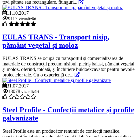
țevi pătrate sau rectangulare, fitinguri...
11.10.2017
9117
vizualizări
EULAS TRANS - Transport nisip,
pământ vegetal și moloz
EULAS TRANS se ocupă cu transportul și comercializarea de
materiale de construcții precum nisipul, pietriș balast, pământ vegetal
și moloz, oferind, totdată, și închiriere buldoexcavator pentru nevoile
proiectelor tale. Cu o experiență de...
31.07.2017
18078
vizualizări
Steel Profile - Confecții metalice și profile
galvanizate
Steel Profile este un producător renumit de confecții metalice,
specializat în fabricarea de tablă cutată, tablă plană, casete metalice,