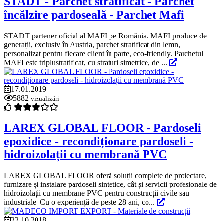
STADT - Parchet stratificat - Parchet
încălzire pardoseală - Parchet Mafi
STADT partener oficial al MAFI pe România. MAFI produce de
generații, exclusiv în Austria, parchet stratificat din lemn,
personalizat pentru fiecare client în parte, eco-friendly. Parchetul
MAFI este triplustratificat, cu straturi simetrice, de ...
17.01.2019
5882
vizualizări
LAREX GLOBAL FLOOR - Pardoseli
epoxidice - recondiționare pardoseli -
hidroizolații cu membrană PVC
LAREX GLOBAL FLOOR oferă soluții complete de proiectare,
furnizare și instalare pardoseli sintetice, cât și servicii profesionale de
hidroizolații cu membrane PVC pentru construcții civile sau
industriale. Cu o experiență de peste 28 ani, co...
22.10.2018