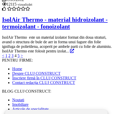
12115
vizualizări
IsolAir Thermo - material hidroizolant -
termoizolant - fonoizolant
IsolAir Thermo este un material izolator format din doua straturi,
avand o structura de bule de aer in forma unui fagure din folie
ignifuga de polietilena, acoperit pe ambele parti cu folie de aluminiu.
IsolAir Thermo este folosit pentru izolat...
<
1
2
3
4
5
>
PENTRU FIRME:
Home
Despre CLUJ CONSTRUCT
Înscriere firmă în CLUJ CONSTRUCT
Contact redacția CLUJ CONSTRUCT
BLOG CLUJ CONSTRUCT:
Noutati
Imobiliare
Articole de specialitate
Sfaturi Utile