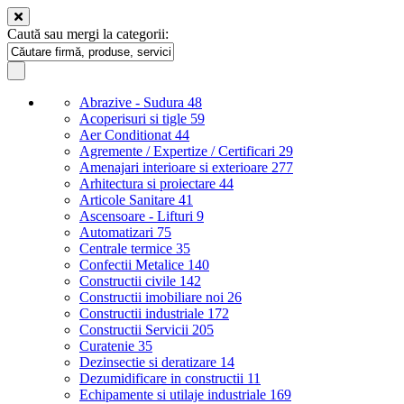
Caută sau mergi la categorii:
Abrazive - Sudura
48
Acoperisuri si tigle
59
Aer Conditionat
44
Agremente / Expertize / Certificari
29
Amenajari interioare si exterioare
277
Arhitectura si proiectare
44
Articole Sanitare
41
Ascensoare - Lifturi
9
Automatizari
75
Centrale termice
35
Confectii Metalice
140
Constructii civile
142
Constructii imobiliare noi
26
Constructii industriale
172
Constructii Servicii
205
Curatenie
35
Dezinsectie si deratizare
14
Dezumidificare in constructii
11
Echipamente si utilaje industriale
169