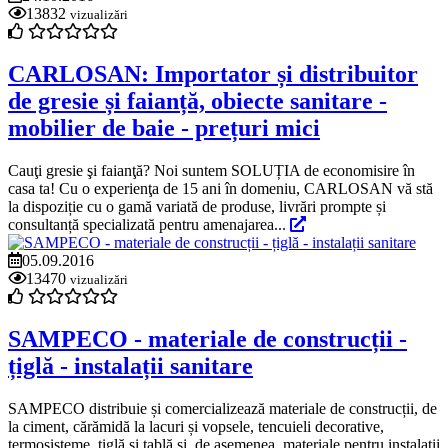
13832
vizualizări
CARLOSAN: Importator și distribuitor
de gresie și faianță, obiecte sanitare -
mobilier de baie - prețuri mici
Cauţi gresie şi faianţă? Noi suntem SOLUȚIA de economisire în
casa ta! Cu o experienţa de 15 ani în domeniu, CARLOSAN vă stă
la dispoziție cu o gamă variată de produse, livrări prompte și
consultanță specializată pentru amenajarea...
05.09.2016
13470
vizualizări
SAMPECO - materiale de construcții -
țiglă - instalații sanitare
SAMPECO distribuie și comercializează materiale de construcții, de
la ciment, cărămidă la lacuri și vopsele, tencuieli decorative,
termosisteme, țiglă și tablă și, de asemenea, materiale pentru instalații