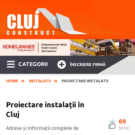
CATEGORII
ÎNSCRIERE FIRMĂ
HOME
INSTALATII
PROIECTARE INSTALATII
Proiectare instalații în
Cluj
69
Adrese și informații complete de
firme