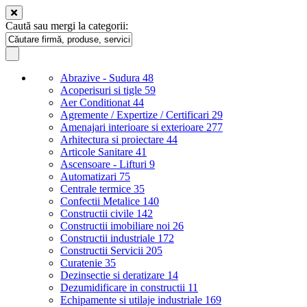
Caută sau mergi la categorii:
Abrazive - Sudura
48
Acoperisuri si tigle
59
Aer Conditionat
44
Agremente / Expertize / Certificari
29
Amenajari interioare si exterioare
277
Arhitectura si proiectare
44
Articole Sanitare
41
Ascensoare - Lifturi
9
Automatizari
75
Centrale termice
35
Confectii Metalice
140
Constructii civile
142
Constructii imobiliare noi
26
Constructii industriale
172
Constructii Servicii
205
Curatenie
35
Dezinsectie si deratizare
14
Dezumidificare in constructii
11
Echipamente si utilaje industriale
169