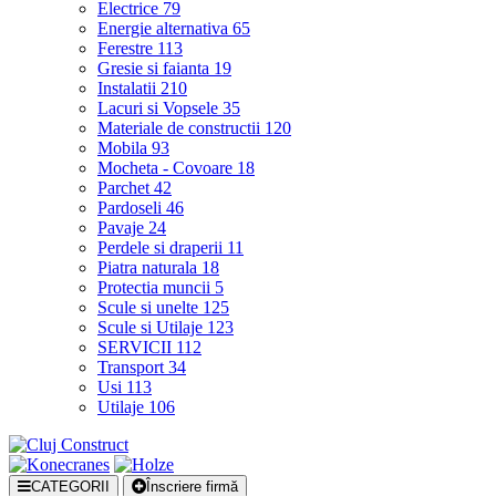
Electrice
79
Energie alternativa
65
Ferestre
113
Gresie si faianta
19
Instalatii
210
Lacuri si Vopsele
35
Materiale de constructii
120
Mobila
93
Mocheta - Covoare
18
Parchet
42
Pardoseli
46
Pavaje
24
Perdele si draperii
11
Piatra naturala
18
Protectia muncii
5
Scule si unelte
125
Scule si Utilaje
123
SERVICII
112
Transport
34
Usi
113
Utilaje
106
CATEGORII
Înscriere firmă