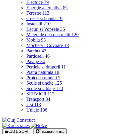
Electrice
79
Energie alternativa
65
Ferestre
113
Gresie si faianta
19
Instalatii
210
Lacuri si Vopsele
35
Materiale de constructii
120
Mobila
93
Mocheta - Covoare
18
Parchet
42
Pardoseli
46
Pavaje
24
Perdele si draperii
11
Piatra naturala
18
Protectia muncii
5
Scule si unelte
125
Scule si Utilaje
123
SERVICII
112
Transport
34
Usi
113
Utilaje
106
CATEGORII
Înscriere firmă