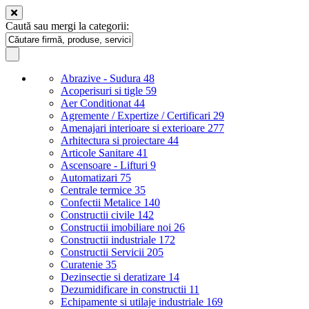
Caută sau mergi la categorii:
Abrazive - Sudura
48
Acoperisuri si tigle
59
Aer Conditionat
44
Agremente / Expertize / Certificari
29
Amenajari interioare si exterioare
277
Arhitectura si proiectare
44
Articole Sanitare
41
Ascensoare - Lifturi
9
Automatizari
75
Centrale termice
35
Confectii Metalice
140
Constructii civile
142
Constructii imobiliare noi
26
Constructii industriale
172
Constructii Servicii
205
Curatenie
35
Dezinsectie si deratizare
14
Dezumidificare in constructii
11
Echipamente si utilaje industriale
169