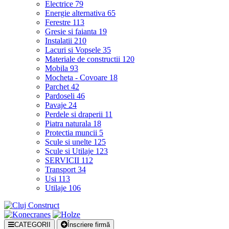
Electrice
79
Energie alternativa
65
Ferestre
113
Gresie si faianta
19
Instalatii
210
Lacuri si Vopsele
35
Materiale de constructii
120
Mobila
93
Mocheta - Covoare
18
Parchet
42
Pardoseli
46
Pavaje
24
Perdele si draperii
11
Piatra naturala
18
Protectia muncii
5
Scule si unelte
125
Scule si Utilaje
123
SERVICII
112
Transport
34
Usi
113
Utilaje
106
CATEGORII
Înscriere firmă