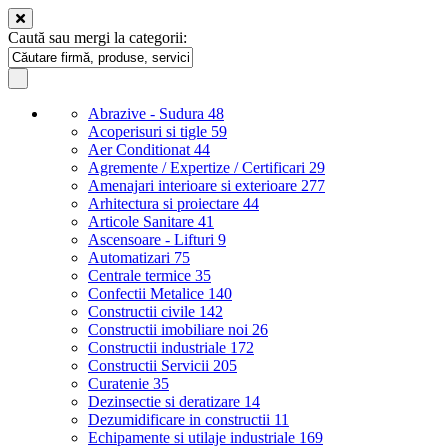
Caută sau mergi la categorii:
Abrazive - Sudura
48
Acoperisuri si tigle
59
Aer Conditionat
44
Agremente / Expertize / Certificari
29
Amenajari interioare si exterioare
277
Arhitectura si proiectare
44
Articole Sanitare
41
Ascensoare - Lifturi
9
Automatizari
75
Centrale termice
35
Confectii Metalice
140
Constructii civile
142
Constructii imobiliare noi
26
Constructii industriale
172
Constructii Servicii
205
Curatenie
35
Dezinsectie si deratizare
14
Dezumidificare in constructii
11
Echipamente si utilaje industriale
169