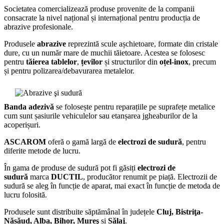
Societatea comercializează produse provenite de la companii
consacrate la nivel național și internațional pentru producția de
abrazive profesionale.
Produsele
abrazive
reprezintă scule așchietoare, formate din cristale
dure, cu un număr mare de muchii tăietoare. Acestea se folosesc
pentru
tăierea tablelor
,
țevilor
și structurilor din
oțel-inox
, precum
și pentru polizarea/debavurarea metalelor.
Banda adezivă
se folosește pentru reparațiile pe suprafețe metalice
cum sunt șasiurile vehiculelor sau etanșarea jgheaburilor de la
acoperișuri.
ASCAROM
oferă o gamă largă de
electrozi de sudură
, pentru
diferite metode de lucru.
În gama de produse de sudură pot fi găsiți
electrozi de
sudură
marca
DUCTIL
, producător renumit pe piață. Electrozii de
sudură se aleg în funcție de aparat, mai exact în funcție de metoda de
lucru folosită.
Produsele sunt distribuite săptămânal în județele
Cluj, Bistriţa-
Năsăud, Alba, Bihor, Mureş
și
Sălaj
.