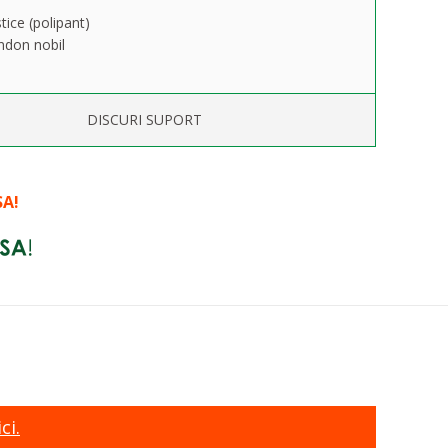
tice (polipant)
ndon nobil
DISCURI SUPORT
SA!
ci.