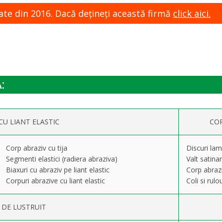
ate din 2016. Dacă dețineți această firmă
click aici.
:
CU LIANT ELASTIC
COR
Corp abraziv cu tija
Discuri lam
Segmenti elastici (radiera abraziva)
Valt satina
Biaxuri cu abraziv pe liant elastic
Corp abrazi
Corpuri abrazive cu liant elastic
Coli si rulou
A DE LUSTRUIT