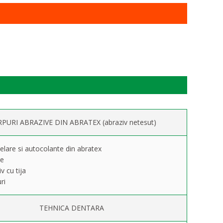
PURI ABRAZIVE DIN ABRATEX (abraziv netesut)
elare si autocolante din abratex
re
v cu tija
ri
TEHNICA DENTARA