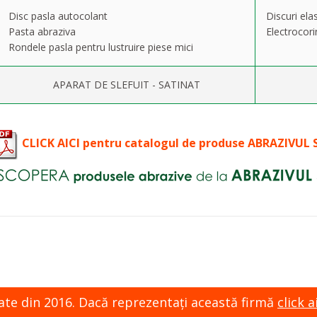
Disc pasla autocolant
Discuri elas
Pasta abraziva
Electrocori
Rondele pasla pentru lustruire piese mici
APARAT DE SLEFUIT - SATINAT
CLICK AICI pentru catalogul de produse ABRAZIVUL 
zate din 2016. Dacă reprezentaţi această firmă
click ai