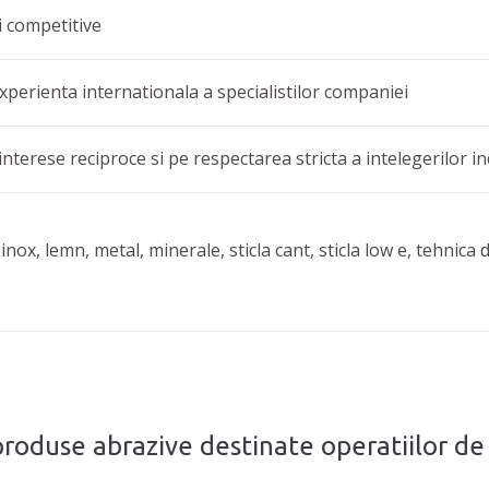
i competitive
perienta internationala a specialistilor companiei
nterese reciproce si pe respectarea stricta a intelegerilor i
nox, lemn, metal, minerale, sticla cant, sticla low e, tehnica 
 produse abrazive destinate operatiilor de