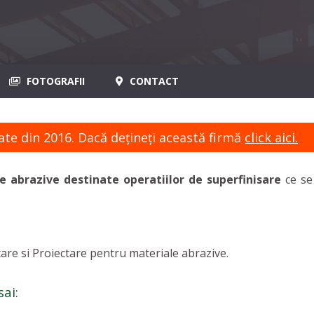
FOTOGRAFII
CONTACT
ate din 2016. Dacă dețineți această firmă
click aici.
e abrazive destinate operatiilor de superfinisare
ce se
tare si Proiectare pentru materiale abrazive.
ai: