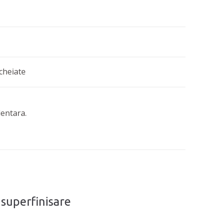
ncheiate
dentara.
 superfinisare