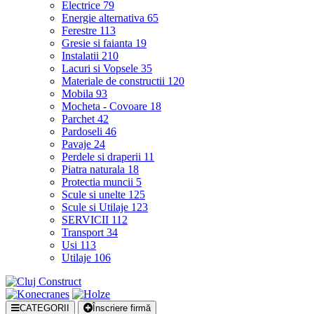
Electrice
79
Energie alternativa
65
Ferestre
113
Gresie si faianta
19
Instalatii
210
Lacuri si Vopsele
35
Materiale de constructii
120
Mobila
93
Mocheta - Covoare
18
Parchet
42
Pardoseli
46
Pavaje
24
Perdele si draperii
11
Piatra naturala
18
Protectia muncii
5
Scule si unelte
125
Scule si Utilaje
123
SERVICII
112
Transport
34
Usi
113
Utilaje
106
CATEGORII
Înscriere firmă