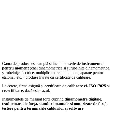
Gama de produse este amplă și include o serie de
instrumente
pentru moment
(chei dinamometrice și șurubelnițe dinamometrice,
șurubelnițe electrice, multiplicatoare de moment, aparate pentru
etalonat, etc.), produse livrate cu certificate de calibrare.
La cerere, firma asigură și
certificate de calibrare cf. ISO17025
și
recertificare
, dacă este cazul.
Instrumentele de măsurat forța cuprind
dinamometre digitale,
traductoare de forța, standuri manuale și motorizate de forță,
testere pentru terminalele cablurilor
și
software
.