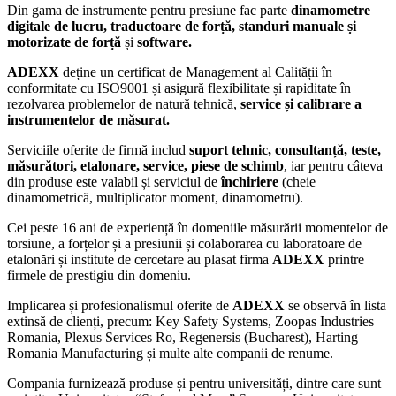
Din gama de instrumente pentru presiune fac parte
dinamometre
digitale de lucru, traductoare de forță, standuri manuale și
motorizate de forță
și
software.
ADEXX
deține un certificat de Management al Calității în
conformitate cu ISO9001 și asigură flexibilitate și rapiditate în
rezolvarea problemelor de natură tehnică,
service și calibrare a
instrumentelor de măsurat.
Serviciile oferite de firmă includ
suport tehnic, consultanță, teste,
măsurători, etalonare, service, piese de schimb
, iar pentru câteva
din produse este valabil și serviciul de
închiriere
(cheie
dinamometrică, multiplicator moment, dinamometru).
Cei peste 16 ani de experiență în domeniile măsurării momentelor de
torsiune, a forțelor și a presiunii și colaborarea cu laboratoare de
etalonări și institute de cercetare au plasat firma
ADEXX
printre
firmele de prestigiu din domeniu.
Implicarea și profesionalismul oferite de
ADEXX
se observă în lista
extinsă de clienți, precum: Key Safety Systems, Zoopas Industries
Romania, Plexus Services Ro, Regenersis (Bucharest), Harting
Romania Manufacturing și multe alte companii de renume.
Compania furnizează produse și pentru universități, dintre care sunt