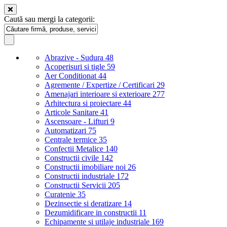
Caută sau mergi la categorii:
Abrazive - Sudura
48
Acoperisuri si tigle
59
Aer Conditionat
44
Agremente / Expertize / Certificari
29
Amenajari interioare si exterioare
277
Arhitectura si proiectare
44
Articole Sanitare
41
Ascensoare - Lifturi
9
Automatizari
75
Centrale termice
35
Confectii Metalice
140
Constructii civile
142
Constructii imobiliare noi
26
Constructii industriale
172
Constructii Servicii
205
Curatenie
35
Dezinsectie si deratizare
14
Dezumidificare in constructii
11
Echipamente si utilaje industriale
169