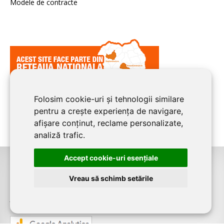
Modele de contracte
Folosim cookie-uri și tehnologii similare
pentru a crește experiența de navigare,
afișare conținut, reclame personalizate,
analiză trafic.
Accept cookie-uri esenţiale
©2026
CLUJ CONSTRUCT
este un serviciu de promovare online pentru
Vreau să schimb setările
firme. Proiect digital dezvoltat de
LIVE COMMUNICATIONS SRL
, Cluj-Napoca,
J12/4191/2006, RO19492087