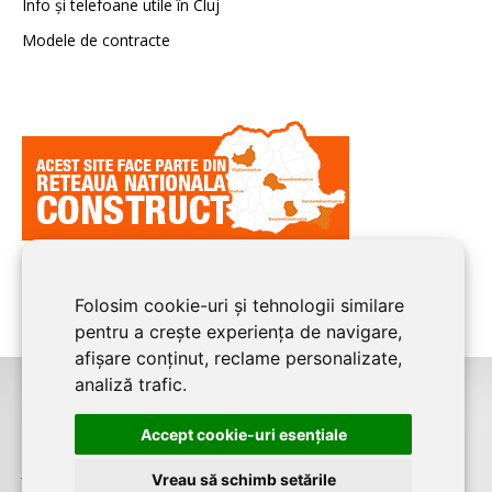
Info și telefoane utile în Cluj
Modele de contracte
Folosim cookie-uri și tehnologii similare
pentru a crește experiența de navigare,
afișare conținut, reclame personalizate,
analiză trafic.
©2026
CLUJ CONSTRUCT
este un serviciu de promovare online pentru
Accept cookie-uri esenţiale
firme. Proiect digital dezvoltat de
LIVE COMMUNICATIONS SRL
, Cluj-Napoca,
J12/4191/2006, RO19492087
Vreau să schimb setările