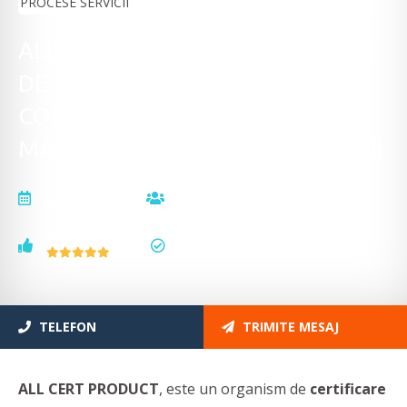
ALL CERT PRODUCT - ORGANISM
DE CERTIFICARE PRODUSE
CONSTRUCȚII, SISTEME
MANAGEMENT, PROCESE SERVICII
actualizat la
vizualizări
10.11.2025
16180
voturi
status
203
actualizat
TELEFON
TRIMITE MESAJ
ALL CERT PRODUCT
, este un
organism de
certificare