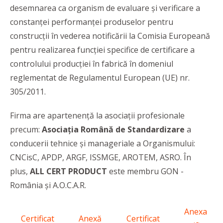
desemnarea ca organism de evaluare și verificare a
constanței performanței produselor pentru
construcții în vederea notificării la Comisia Europeană
pentru realizarea funcției specifice de certificare a
controlului producției în fabrică în domeniul
reglementat de Regulamentul European (UE) nr.
305/2011.
Firma are apartenență la asociații profesionale
precum:
Asociația Română de Standardizare
a
conducerii tehnice și manageriale a Organismului:
CNCisC, APDP, ARGF, ISSMGE, AROTEM, ASRO. În
plus,
ALL CERT PRODUCT
este membru GON -
România și A.O.C.A.R.
Anexa
Certificat
Anexă
Certificat