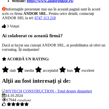
Website:
https://www.andorutilaje.ro/
Informaţiile prezentate mai sus în această pagină sunt în acord
scris cu firma
ANDOR SRL
. Pentru orice detalii, contactaţi
ANDOR SRL la tel:
0747 113 218
3 Voturi
Ai colaborat cu această firmă?
Dacă ai lucrat sau cunoşti ANDOR SRL, ai posibilitatea să oferi un
vot/rating. Îți mulțumim!
ACORDĂ UN RATING:
slab
mediu
acceptabil
bun
excelent
Alţii au fost interesaţi şi de:
14.10.2024
17944
vizualizari