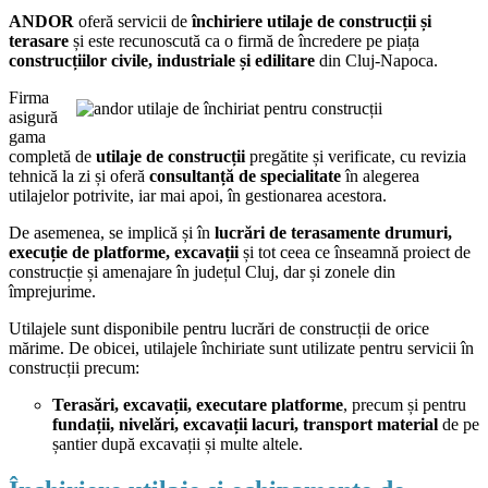
ANDOR
oferă servicii de
închiriere utilaje de construcții și
terasare
și este recunoscută ca o firmă de încredere pe piața
construcțiilor civile, industriale și edilitare
din Cluj-Napoca.
Firma
asigură
gama
completă de
utilaje de construcții
pregătite și verificate, cu revizia
tehnică la zi și oferă
consultanță de specialitate
în alegerea
utilajelor potrivite, iar mai apoi, în gestionarea acestora.
De asemenea, se implică și în
lucrări de terasamente drumuri,
execuție de platforme, excavații
și tot ceea ce înseamnă proiect de
construcție și amenajare în județul Cluj, dar și zonele din
împrejurime.
Utilajele sunt disponibile pentru lucrări de construcții de orice
mărime. De obicei, utilajele închiriate sunt utilizate pentru servicii în
construcții precum:
Terasări, excavații, executare platforme
, precum și pentru
fundații, nivelări, excavații lacuri, transport material
de pe
șantier după excavații și multe altele.