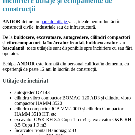
Închiriere utilaje și echipamente de
construcții
ANDOR
deține un
parc de utilaje
vast, ideale pentru lucrări în
construcții civile, industriale sau de infrastructură.
De la
buldozere, excavatoare, autogredere, clilindri compactori
și
vibrocompactori
, la
încărcator frontal, buldoexcavator
sau
basculantă
, toate utilajele sunt disponibile spre închiriere cu sau fără
operator.
Echipa
ANDOR
este formată din personal calificat în domeniu, cu
experiență de peste 12 ani în lucrări de construcții.
Utilaje de închiriat
autogreder DZ143
cilindru vibro compactor BOMAG 120 AD3 și cilindru vibro
compactor HAMM 3520
cilindru compactor JCB VM-200D și cilindru Compactor
HAMM 3518 HT, etc.
excavator O&K RH 8.5 Cupa 1.5 m3 și excavator O&K RH
8.5 Cupa 1.9 m3
încărcător frontal Hanomag 55D