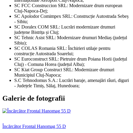
internaționale Aeroport Cluj-Napoca;
SC FCC Construccion SRL: Modernizare drum european
Cluj-Napoca-Dej;
SC Apolodor Comimpex SRL: Construcție Autostrada Sebeș
- Sibiu;
SC Doralex COM SRL: Lucrări modernizare drumuri
județene Bistrița și Cluj;
SC Tehnic Asist SRL: Modernizare drumuri Mediaș (județul
Sibiu);
SC COLAS Romania SRL: Închirieri utilaje pentru
construcție Autostrada Soarelui;
SC Euroconstruct SRL: Pietruire drum Poiana Horii (județul
Cluj) - Comuna Horea (județul Alba);
SC Kiat Group Construct SRL: Modernizare drumuri
Municipiul Cluj-Napoca;
S.C Tehnodomus S.A.: Lucrări baraje, amenajări râuri, diguri
- Județele Timiș, Sălaj, Hunedoara;
Galerie de fotografii
Încărcător Frontal Hanomag 55 D