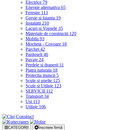
Electrice
79
Energie alternativa
65
Ferestre
113
Gresie si faianta
19
Instalatii
210
Lacuri si Vopsele
35
Materiale de constructii
120
Mobila
93
Mocheta - Covoare
18
Parchet
42
Pardoseli
46
Pavaje
24
Perdele si draperii
11
Piatra naturala
18
Protectia muncii
5
Scule si unelte
125
Scule si Utilaje
123
SERVICII
112
Transport
34
Usi
113
Utilaje
106
CATEGORII
Înscriere firmă