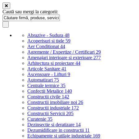
Caută sau mergi la categorii:
Abrazive - Sudura
48
Acoperisuri si tigle
59
Aer Conditionat
44
Agremente / Expertize / Certificari
29
Amenajari interioare si exterioare
277
Arhitectura si proiectare
44
Articole Sanitare
41
Ascensoare - Lifturi
9
Automatizari
75
Centrale termice
35
Confectii Metalice
140
Constructii civile
142
Constructii imobiliare noi
26
Constructii industriale
172
Constructii Servicii
205
Curatenie
35
Dezinsectie si deratizare
14
Dezumidificare in constructii
11
Echipamente si utilaje industriale
169