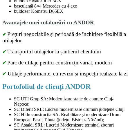
buldoexcavator JCB 3CX
basculantă 8×4 Mercedes cu 4 axe
buldozer Komatsu D65EX
Avantajele unei colaborări cu
ANDOR
Prețuri negociabile și perioadă de închiriere flexibilă a
✔
utilajelor
Transportul utilajelor la șantierul clientului
✔
Parc de utilaje pentru construcții variat, modern
✔
Utilaje performante, cu revizii și inspecții realizate la zi
✔
Portofoliul de clienți
ANDOR
SC UTI Grup SA: Modernizare stație de epurare Cluj-
Napoca;
SC Diferit SRL: Lucrări modernizare drumuri județene Cluj;
SC Hidroconstructia SA: Reabilitare și modernizare Drum
European Pasul Tihuta (județul Bistrița- Năsăud);
SC Astaldi SRL: Lucrări Modernizare terminal zboruri