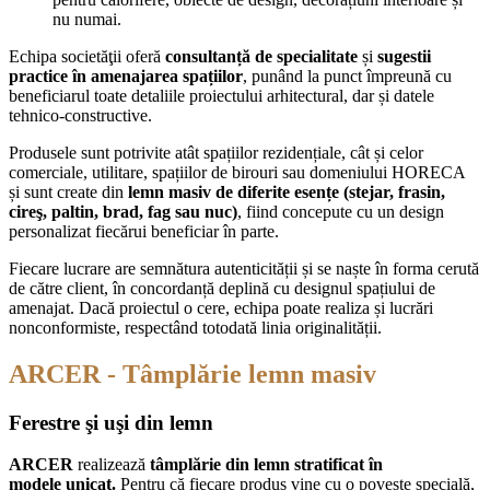
nu numai.
Echipa societăţii oferă
consultanță de specialitate
și
sugestii
practice în amenajarea spațiilor
, punând la punct împreună cu
beneficiarul toate detaliile proiectului arhitectural, dar și datele
tehnico-constructive.
Produsele sunt potrivite atât spațiilor rezidențiale, cât și celor
comerciale, utilitare, spațiilor de birouri sau domeniului HORECA
și sunt create din
lemn masiv de diferite esențe (stejar, frasin,
cireş, paltin, brad, fag sau nuc)
, fiind concepute cu un design
personalizat fiecărui beneficiar în parte.
Fiecare lucrare are semnătura autenticității și se naște în forma cerută
de către client, în concordanță deplină cu designul spațiului de
amenajat. Dacă proiectul o cere, echipa poate realiza și lucrări
nonconformiste, respectând totodată linia originalității.
ARCER
- Tâmplărie lemn masiv
Ferestre şi uşi din lemn
ARCER
realizează
tâmplărie din lemn stratificat în
modele
unicat.
Pentru că fiecare produs vine cu o poveste specială,