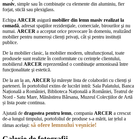
masiv
, simple sau în combinație cu elemente din aluminiu, fier
forjat, sticlă sau plexiglass.
Echipa
ARCER
asigură
mobilier din lemn masiv realizat la
comadă
, adresat spaţiilor rezidenţiale, comerciale, birourilor şi nu
numai.
ARCER
a acceptat orice provocare în domeniu, realizând
mobilier pentru numeroși clienți privați, cât și pentru instituții
publice.
De la mobilier clasic, la mobilier modern, ultrafuncțional, toate
produsele sunt realizte în conformitate cu cerințele clientului,
mobilierul
ARCER
reprezentând o combinaţie armonioasă între
funcţionalitate şi estetică.
De la an la an,
ARCER
își mărește lista de colaborări cu clienți și
parteneri. În portofoliul extins de lucrări intră: Sala Palatului, Banca
Națională a României, Biblioteca Națională a României, Teatrul de
Nord - Satu Mare, Mănăstirea Bârsana, Muzeul Colecțiilor de Artă
și lista poate continua.
Ajutată de
dragostea pentru lemn
, compania
ARCER
a crescut
de-a lungul timpului, portofoliul de produse s-a mărit, iar țelul a
să ofere lemnului veșnicie!
rămas același:
Galerie de fotografii