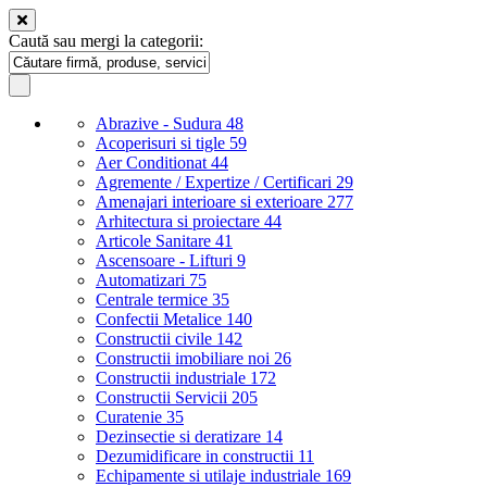
Caută sau mergi la categorii:
Abrazive - Sudura
48
Acoperisuri si tigle
59
Aer Conditionat
44
Agremente / Expertize / Certificari
29
Amenajari interioare si exterioare
277
Arhitectura si proiectare
44
Articole Sanitare
41
Ascensoare - Lifturi
9
Automatizari
75
Centrale termice
35
Confectii Metalice
140
Constructii civile
142
Constructii imobiliare noi
26
Constructii industriale
172
Constructii Servicii
205
Curatenie
35
Dezinsectie si deratizare
14
Dezumidificare in constructii
11
Echipamente si utilaje industriale
169