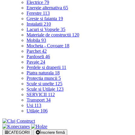
Electrice
79
Energie alternativa
65
Ferestre
113
Gresie si faianta
19
Instalatii
210
Lacuri si Vopsele
35
Materiale de constructii
120
Mobila
93
Mocheta - Covoare
18
Parchet
42
Pardoseli
46
Pavaje
24
Perdele si draperii
11
Piatra naturala
18
Protectia muncii
5
Scule si unelte
125
Scule si Utilaje
123
SERVICII
112
Transport
34
Usi
113
Utilaje
106
CATEGORII
Înscriere firmă