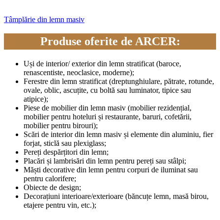
Tâmplărie din lemn masiv
Produse oferite de ARCER:
Uși de interior/ exterior din lemn stratificat (baroce,
renascentiste, neoclasice, moderne);
Ferestre din lemn stratificat (dreptunghiulare, pătrate, rotunde,
ovale, oblic, ascuțite, cu boltă sau luminator, tipice sau
atipice);
Piese de mobilier din lemn masiv (mobilier rezidențial,
mobilier pentru hoteluri și restaurante, baruri, cofetării,
mobilier pentru birouri);
Scări de interior din lemn masiv și elemente din aluminiu, fier
forjat, sticlă sau plexiglass;
Pereți despărțitori din lemn;
Placări și lambrisări din lemn pentru pereți sau stâlpi;
Măști decorative din lemn pentru corpuri de iluminat sau
pentru calorifere;
Obiecte de design;
Decorațiuni interioare/exterioare (băncuțe lemn, masă birou,
etajere pentru vin, etc.);