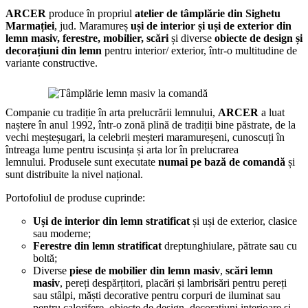
ARCER
produce în propriul
atelier de tâmplărie din Sighetu
Marmației
, jud. Maramureș
uși de interior și uși de exterior din
lemn masiv, ferestre, mobilier, scări
și diverse
obiecte de design și
decorațiuni din lemn
pentru interior/ exterior, într-o multitudine de
variante constructive.
Companie cu tradiție în arta prelucrării lemnului,
ARCER
a luat
naștere în anul 1992, într-o zonă plină de tradiții bine păstrate, de la
vechi meșteșugari, la celebrii meșteri maramureșeni, cunoscuți în
întreaga lume pentru iscusința și arta lor în prelucrarea
lemnului. Produsele sunt executate
numai pe bază de comandă
și
sunt distribuite la nivel național.
Portofoliul de produse cuprinde:
Uși de interior din lemn stratificat
și uși de exterior, clasice
sau moderne;
Ferestre din lemn stratificat
dreptunghiulare, pătrate sau cu
boltă;
Diverse
piese de mobilier din lemn masiv
,
scări lemn
masiv
, pereți despărțitori, placări și lambrisări pentru pereți
sau stâlpi, măști decorative pentru corpuri de iluminat sau
pentru calorifere, obiecte de design, decorațiuni interioare și