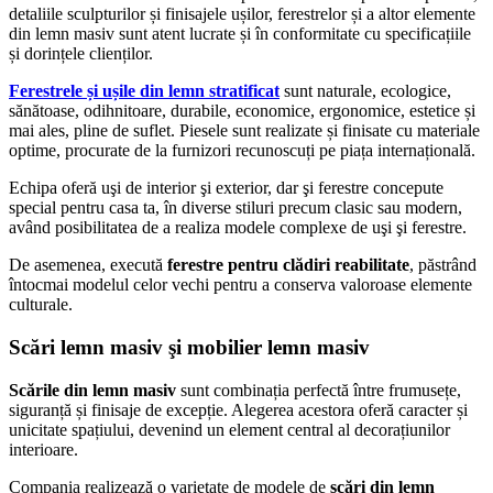
detaliile sculpturilor și finisajele ușilor, ferestrelor și a altor elemente
din lemn masiv sunt atent lucrate și în conformitate cu specificațiile
și dorințele clienților.
Ferestrele și ușile din lemn stratificat
sunt naturale, ecologice,
sănătoase, odihnitoare, durabile, economice, ergonomice, estetice și
mai ales, pline de suflet. Piesele sunt realizate și finisate cu materiale
optime, procurate de la furnizori recunoscuți pe piața internațională.
Echipa oferă uşi de interior şi exterior, dar şi ferestre concepute
special pentru casa ta, în diverse stiluri precum clasic sau modern,
având posibilitatea de a realiza modele complexe de uşi şi ferestre.
De asemenea, execută
ferestre pentru clădiri reabilitate
, păstrând
întocmai modelul celor vechi pentru a conserva valoroase elemente
culturale.
Scări lemn masiv şi mobilier lemn masiv
Scările din lemn masiv
sunt combinația perfectă între frumusețe,
siguranță și finisaje de excepție. Alegerea acestora oferă caracter și
unicitate spațiului, devenind un element central al decorațiunilor
interioare.
Compania realizează o varietate de modele de
scări din lemn