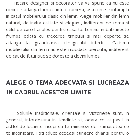
Fiecare designer si decorator va va spune ca nu este
nimic ce adauga farmec intr-o camera, asa cum se intampla
in cazul mobilierului clasic din lemn. Alege mobilier din lemn
natural, de inalta calitate si elegant, indiferent de tema si
stilul pe care l-ai ales pentru casa ta. Lemnul imbatraneste
frumos odata cu trecerea timpului si mai departe se
adauga la grandoarea design-ului interior. Carisma
mobilierului din lemn nu este niciodata pierduta, indiferent
de cat de futuristic se doreste a devini lumea.
ALEGE O TEMA ADECVATA SI LUCREAZA
IN CADRUL ACESTOR LIMITE
Stilurile traditionale, orientale si victoriene sunt, in
general, intotdeauna in tendinte si, odata ce ai pasit in
astfel de locuinte incepi sa te minunezi de frumusetea ce
te inconjoara. Poti aduce aceeasi atingere chiar si pentru o