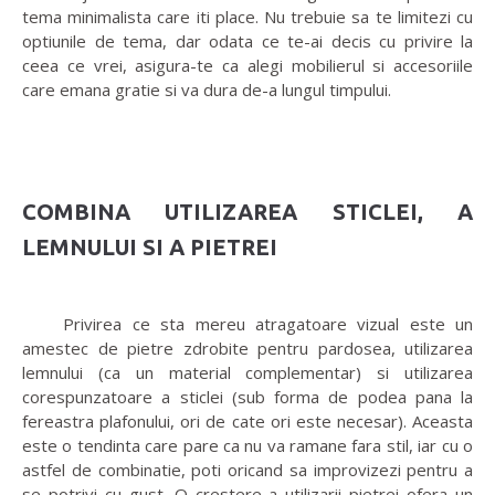
tema minimalista care iti place. Nu trebuie sa te limitezi cu
optiunile de tema, dar odata ce te-ai decis cu privire la
ceea ce vrei, asigura-te ca alegi mobilierul si accesoriile
care emana gratie si va dura de-a lungul timpului.
COMBINA UTILIZAREA STICLEI, A
LEMNULUI SI A PIETREI
Privirea ce sta mereu atragatoare vizual este un
amestec de pietre zdrobite pentru pardosea, utilizarea
lemnului (ca un material complementar) si utilizarea
corespunzatoare a sticlei (sub forma de podea pana la
fereastra plafonului, ori de cate ori este necesar). Aceasta
este o tendinta care pare ca nu va ramane fara stil, iar cu o
astfel de combinatie, poti oricand sa improvizezi pentru a
se potrivi cu gust. O crestere a utilizarii pietrei ofera un