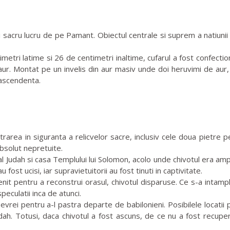
i sacru lucru de pe Pamant. Obiectul centrale si suprem a natiunii
i latime si 26 de centimetri inaltime, cufarul a fost confectiona
aur. Montat pe un invelis din aur masiv unde doi heruvimi de aur, u
e ascendenta.
area in siguranta a relicvelor sacre, inclusiv cele doua pietre 
 absolut nepretuite.
 al Judah si casa Templului lui Solomon, acolo unde chivotul era ampl
ost ucisi, iar supravietuitorii au fost tinuti in captivitate.
nit pentru a reconstrui orasul, chivotul disparuse. Ce s-a intampl
eculatii inca de atunci.
rei pentru a-l pastra departe de babilonieni. Posibilele locatii 
dah. Totusi, daca chivotul a fost ascuns, de ce nu a fost recuperat