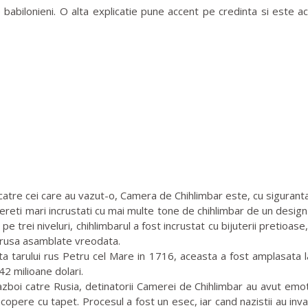
 babilonieni. O alta explicatie pune accent pe credinta si este
tre cei care au vazut-o, Camera de Chihlimbar este, cu siguranta, 
reti mari incrustati cu mai multe tone de chihlimbar de un design
e trei niveluri, chihlimbarul a fost incrustat cu bijuterii pretioase,
i rusa asamblate vreodata.
a tarului rus Petru cel Mare in 1716, aceasta a fost amplasata l
42 milioane dolari.
azboi catre Rusia, detinatorii Camerei de Chihlimbar au avut emoti
copere cu tapet. Procesul a fost un esec, iar cand nazistii au in