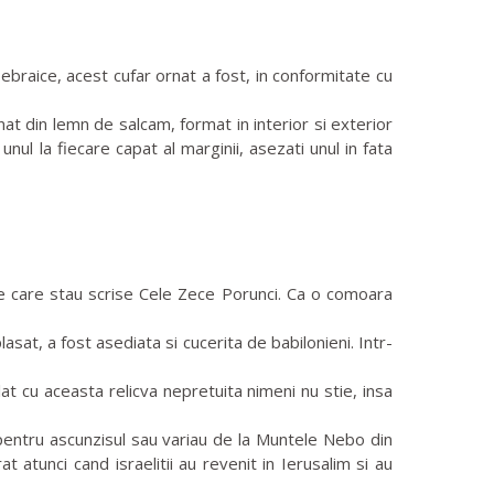
 ebraice, acest cufar ornat a fost, in conformitate cu
t din lemn de salcam, format in interior si exterior
nul la fiecare capat al marginii, asezati unul in fata
pe care stau scrise Cele Zece Porunci. Ca o comoara
asat, a fost asediata si cucerita de babilonieni. Intr-
at cu aceasta relicva nepretuita nimeni nu stie, insa
pentru ascunzisul sau variau de la Muntele Nebo din
 atunci cand israelitii au revenit in Ierusalim si au