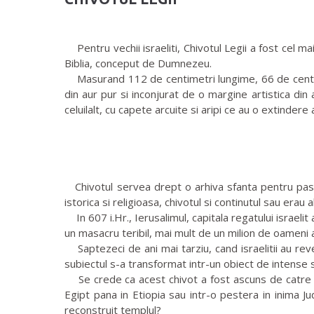
Pentru vechii israeliti, Chivotul Legii a fost cel ma
Biblia, conceput de Dumnezeu.
Masurand 112 de centimetri lungime, 66 de centimetr
din aur pur si inconjurat de o margine artistica din 
celuilalt, cu capete arcuite si aripi ce au o extinder
Chivotul servea drept o arhiva sfanta pentru pastr
istorica si religioasa, chivotul si continutul sau erau
In 607 i.Hr., Ierusalimul, capitala regatului israelit
un masacru teribil, mai mult de un milion de oameni au f
Saptezeci de ani mai tarziu, cand israelitii au reve
subiectul s-a transformat intr-un obiect de intense sp
Se crede ca acest chivot a fost ascuns de catre ev
Egipt pana in Etiopia sau intr-o pestera in inima Ju
reconstruit templul?