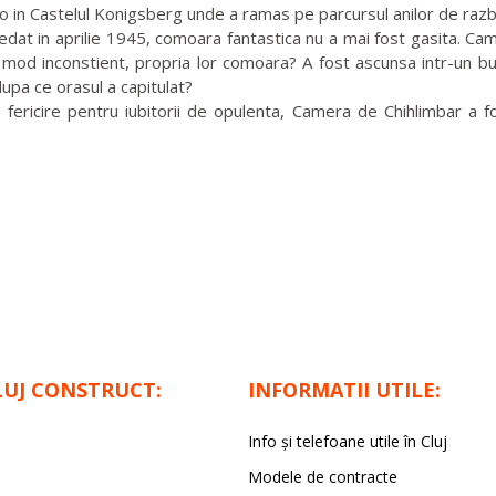
-o in Castelul Konigsberg unde a ramas pe parcursul anilor de razb
t in aprilie 1945, comoara fantastica nu a mai fost gasita. Cam
in mod inconstient, propria lor comoara? A fost ascunsa intr-un bu
upa ce orasul a capitulat?
ericire pentru iubitorii de opulenta, Camera de Chihlimbar a f
LUJ CONSTRUCT:
INFORMATII UTILE:
Info și telefoane utile în Cluj
Modele de contracte