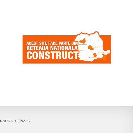
91/2006, RO19492087