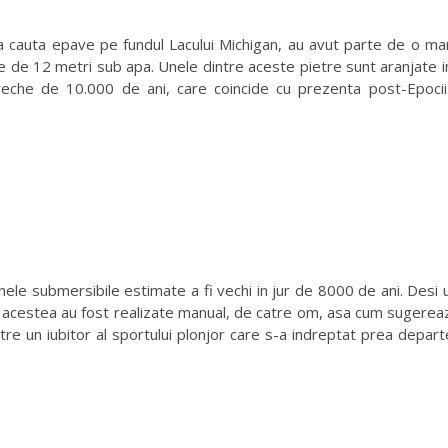
cauta epave pe fundul Lacului Michigan, au avut parte de o mar
 de 12 metri sub apa. Unele dintre aceste pietre sunt aranjate in
eche de 10.000 de ani, care coincide cu prezenta post-Epocii 
ele submersibile estimate a fi vechi in jur de 8000 de ani. Desi 
cestea au fost realizate manual, de catre om, asa cum sugereaza c
re un iubitor al sportului plonjor care s-a indreptat prea depart