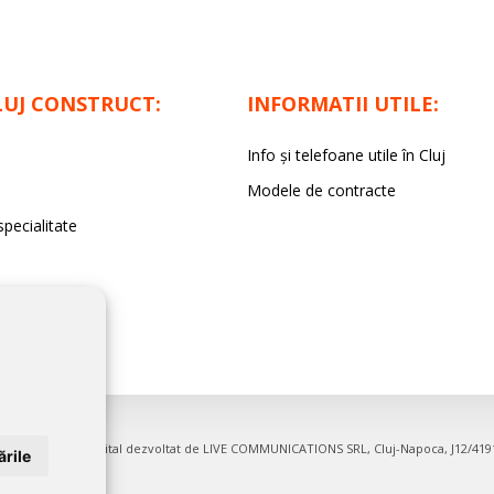
LUJ CONSTRUCT:
INFORMATII UTILE:
Info și telefoane utile în Cluj
Modele de contracte
specialitate
irme. Proiect digital dezvoltat de
LIVE COMMUNICATIONS SRL
, Cluj-Napoca, J12/41
rile