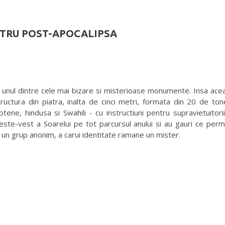
TRU POST-APOCALIPSA
ul dintre cele mai bizare si misterioase monumente. Insa aceas
uctura din piatra, inalta de cinci metri, formata din 20 de to
egiptene, hindusa si Swahili - cu instructiuni pentru supravietuito
a este-vest a Soarelui pe tot parcursul anului si au gauri ce perm
un grup anonim, a carui identitate ramane un mister.