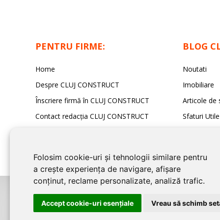
PENTRU FIRME:
BLOG C
Home
Noutati
Despre CLUJ CONSTRUCT
Imobiliare
Înscriere firmă în CLUJ CONSTRUCT
Articole de 
Contact redacția CLUJ CONSTRUCT
Sfaturi Utile
Folosim cookie-uri și tehnologii similare pentru
a crește experiența de navigare, afișare
conținut, reclame personalizate, analiză trafic.
©2026
CLUJ CONSTRUCT
este un serviciu de promovare online pentru f
Accept cookie-uri esenţiale
Vreau să schimb setă