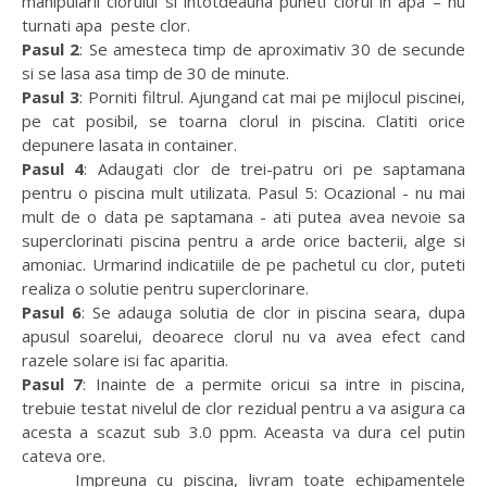
manipularii clorului si intotdeauna puneti clorul in apa – nu
turnati apa peste clor.
Pasul 2
: Se amesteca timp de aproximativ 30 de secunde
si se lasa asa timp de 30 de minute.
Pasul 3
: Porniti filtrul. Ajungand cat mai pe mijlocul piscinei,
pe cat posibil, se toarna clorul in piscina. Clatiti orice
depunere lasata in container.
Pasul 4
: Adaugati clor de trei-patru ori pe saptamana
pentru o piscina mult utilizata. Pasul 5: Ocazional - nu mai
mult de o data pe saptamana - ati putea avea nevoie sa
superclorinati piscina pentru a arde orice bacterii, alge si
amoniac. Urmarind indicatiile de pe pachetul cu clor, puteti
realiza o solutie pentru superclorinare.
Pasul 6
: Se adauga solutia de clor in piscina seara, dupa
apusul soarelui, deoarece clorul nu va avea efect cand
razele solare isi fac aparitia.
Pasul 7
: Inainte de a permite oricui sa intre in piscina,
trebuie testat nivelul de clor rezidual pentru a va asigura ca
acesta a scazut sub 3.0 ppm. Aceasta va dura cel putin
cateva ore.
Impreuna cu piscina, livram toate echipamentele