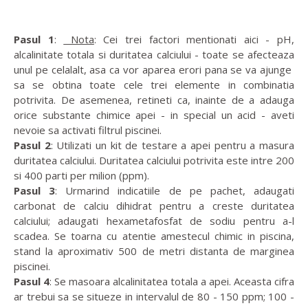
Pasul 1
:
Nota
: Cei trei factori mentionati aici - pH,
alcalinitate totala si duritatea calciului - toate se afecteaza
unul pe celalalt, asa ca vor aparea erori pana se va ajunge
sa se obtina toate cele trei elemente in combinatia
potrivita. De asemenea, retineti ca, inainte de a adauga
orice substante chimice apei - in special un acid - aveti
nevoie sa activati filtrul piscinei.
Pasul 2
: Utilizati un kit de testare a apei pentru a masura
duritatea calciului. Duritatea calciului potrivita este intre 200
si 400 parti per milion (ppm).
Pasul 3
: Urmarind indicatiile de pe pachet, adaugati
carbonat de calciu dihidrat pentru a creste duritatea
calciului; adaugati hexametafosfat de sodiu pentru a-l
scadea. Se toarna cu atentie amestecul chimic in piscina,
stand la aproximativ 500 de metri distanta de marginea
piscinei.
Pasul 4
: Se masoara alcalinitatea totala a apei. Aceasta cifra
ar trebui sa se situeze in intervalul de 80 - 150 ppm; 100 -