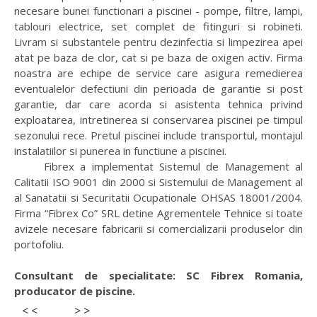
necesare bunei functionari a piscinei - pompe, filtre, lampi,
tablouri electrice, set complet de fitinguri si robineti.
Livram si substantele pentru dezinfectia si limpezirea apei
atat pe baza de clor, cat si pe baza de oxigen activ. Firma
noastra are echipe de service care asigura remedierea
eventualelor defectiuni din perioada de garantie si post
garantie, dar care acorda si asistenta tehnica privind
exploatarea, intretinerea si conservarea piscinei pe timpul
sezonului rece. Pretul piscinei include transportul, montajul
instalatiilor si punerea in functiune a piscinei.
Fibrex a implementat Sistemul de Management al
Calitatii ISO 9001 din 2000 si Sistemului de Management al
al Sanatatii si Securitatii Ocupationale OHSAS 18001/2004.
Firma “Fibrex Co” SRL detine Agrementele Tehnice si toate
avizele necesare fabricarii si comercializarii produselor din
portofoliu.
Consultant de specialitate: SC Fibrex Romania,
producator de piscine.
< <
> >