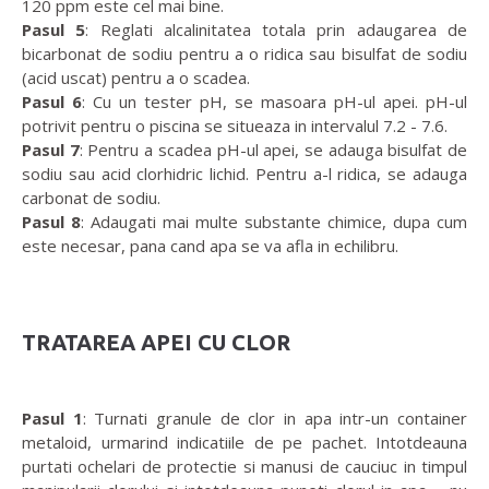
120 ppm este cel mai bine.
Pasul 5
: Reglati alcalinitatea totala prin adaugarea de
bicarbonat de sodiu pentru a o ridica sau bisulfat de sodiu
(acid uscat) pentru a o scadea.
Pasul 6
: Cu un tester pH, se masoara pH-ul apei. pH-ul
potrivit pentru o piscina se situeaza in intervalul 7.2 - 7.6.
Pasul 7
: Pentru a scadea pH-ul apei, se adauga bisulfat de
sodiu sau acid clorhidric lichid. Pentru a-l ridica, se adauga
carbonat de sodiu.
Pasul 8
: Adaugati mai multe substante chimice, dupa cum
este necesar, pana cand apa se va afla in echilibru.
TRATAREA APEI CU CLOR
Pasul 1
: Turnati granule de clor in apa intr-un container
metaloid, urmarind indicatiile de pe pachet. Intotdeauna
purtati ochelari de protectie si manusi de cauciuc in timpul