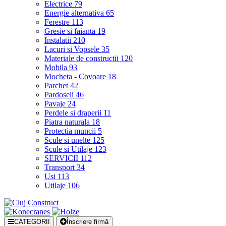
Electrice
79
Energie alternativa
65
Ferestre
113
Gresie si faianta
19
Instalatii
210
Lacuri si Vopsele
35
Materiale de constructii
120
Mobila
93
Mocheta - Covoare
18
Parchet
42
Pardoseli
46
Pavaje
24
Perdele si draperii
11
Piatra naturala
18
Protectia muncii
5
Scule si unelte
125
Scule si Utilaje
123
SERVICII
112
Transport
34
Usi
113
Utilaje
106
CATEGORII
Înscriere firmă