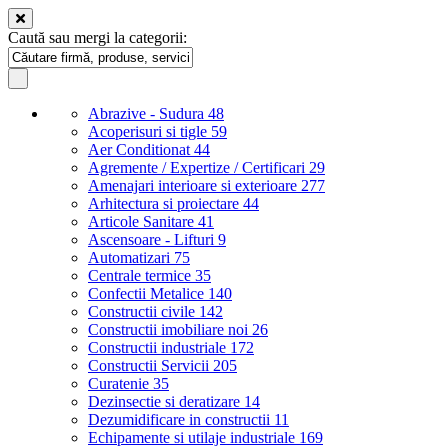
Caută sau mergi la categorii:
Abrazive - Sudura
48
Acoperisuri si tigle
59
Aer Conditionat
44
Agremente / Expertize / Certificari
29
Amenajari interioare si exterioare
277
Arhitectura si proiectare
44
Articole Sanitare
41
Ascensoare - Lifturi
9
Automatizari
75
Centrale termice
35
Confectii Metalice
140
Constructii civile
142
Constructii imobiliare noi
26
Constructii industriale
172
Constructii Servicii
205
Curatenie
35
Dezinsectie si deratizare
14
Dezumidificare in constructii
11
Echipamente si utilaje industriale
169