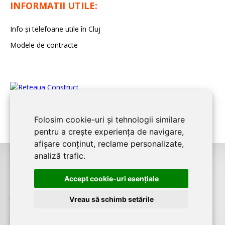
INFORMATII UTILE:
Info și telefoane utile în Cluj
Modele de contracte
Folosim cookie-uri și tehnologii similare
pentru a crește experiența de navigare,
afișare conținut, reclame personalizate,
analiză trafic.
©2026
CLUJ CONSTRUCT
este un serviciu de promovare online pentru
Accept cookie-uri esenţiale
firme. Proiect digital dezvoltat de
LIVE COMMUNICATIONS SRL
, Cluj-Napoca,
J12/4191/2006, RO19492087
Vreau să schimb setările