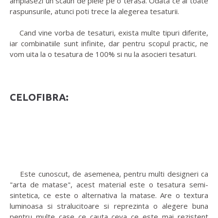
amplasezi un scaun de piele pe o terasa. Odata ce ai toate
raspunsurile, atunci poti trece la alegerea tesaturii.
Cand vine vorba de tesaturi, exista multe tipuri diferite,
iar combinatiile sunt infinite, dar pentru scopul practic, ne
vom uita la o tesatura de 100% si nu la asocieri tesaturi.
CELOFIBRA:
Este cunoscut, de asemenea, pentru multi designeri ca
"arta de matase", acest material este o tesatura semi-
sintetica, ce este o alternativa la matase. Are o textura
luminoasa si stralucitoare si reprezinta o alegere buna
pentru multe case ce cauta ceva ce este mai rezistent