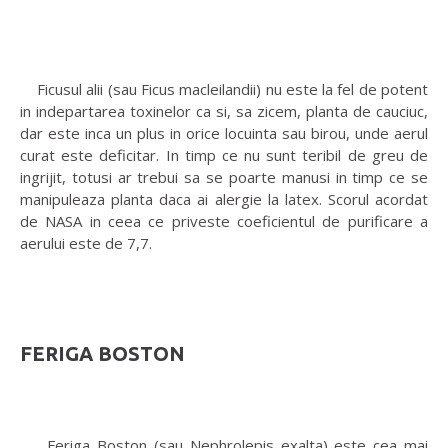
Ficusul alii (sau Ficus macleilandii) nu este la fel de potent
in indepartarea toxinelor ca si, sa zicem, planta de cauciuc,
dar este inca un plus in orice locuinta sau birou, unde aerul
curat este deficitar. In timp ce nu sunt teribil de greu de
ingrijit, totusi ar trebui sa se poarte manusi in timp ce se
manipuleaza planta daca ai alergie la latex. Scorul acordat
de NASA in ceea ce priveste coeficientul de purificare a
aerului este de 7,7.
FERIGA BOSTON
Feriga Boston (sau Nephrolepis exalta) este cea mai