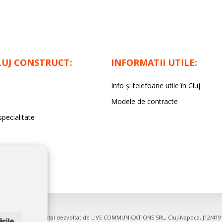
LUJ CONSTRUCT:
INFORMATII UTILE:
Info și telefoane utile în Cluj
Modele de contracte
specialitate
irme. Proiect digital dezvoltat de
LIVE COMMUNICATIONS SRL
, Cluj-Napoca, J12/41
rile