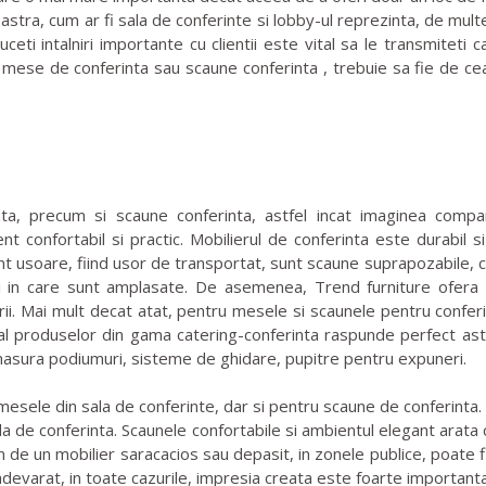
ra, cum ar fi sala de conferinte si lobby-ul reprezinta, de multe o
i intalniri importante cu clientii este vital sa le transmiteti ca
fi mese de conferinta sau scaune conferinta , trebuie sa fie de c
, precum si scaune conferinta, astfel incat imaginea companiei
ent confortabil si practic. Mobilierul de conferinta este durabil s
t usoare, fiind usor de transportat, sunt scaune suprapozabile, ce
ui in care sunt amplasate. De asemenea, Trend furniture ofera
erii. Mai mult decat atat, pentru mesele si scaunele pentru confer
 al produselor din gama catering-conferinta raspunde perfect astep
masura podiumuri, sisteme de ghidare, pupitre pentru expuneri.
mesele din sala de conferinte, dar si pentru scaune de conferinta
sala de conferinta. Scaunele confortabile si ambientul elegant arata
n de un mobilier saracacios sau depasit, in zonele publice, poate
e adevarat, in toate cazurile, impresia creata este foarte importanta