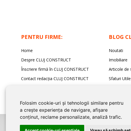
PENTRU FIRME:
BLOG C
Home
Noutati
Despre CLUJ CONSTRUCT
Imobiliare
Înscriere firmă în CLUJ CONSTRUCT
Articole de 
Contact redacția CLUJ CONSTRUCT
Sfaturi Utile
Folosim cookie-uri și tehnologii similare pentru
a crește experiența de navigare, afișare
conținut, reclame personalizate, analiză trafic.
©2026
CLUJ CONSTRUCT
este un serviciu de promovare online pentru f
Accept cookie-uri esenţiale
Vreau să schimb setă