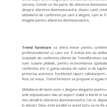
serviciu. Zonele ce fac parte din afacerea dumneavoast
despre afacerea dumneavoastra. Atunci cand conducet
Mobilierul de conferinta pe care il alegeti, cum ar 
imagine pentru afacerea dumneavoastra.
Trend furniture
va ofera mese pentru conferinta
profesionalismul cu care vor fi tratati intr-un ambi
Scaunele de conferinta oferite de Trendfurniture sun
sunt scaune pliabile, pentru economisirea spatiul
conferinte intr-o gama variata de culori si de tapit
protectia acestora. Excelentul raport calitata/pret
fete se masa, Trend furniture va propune in egala 
Mobilierul din lemn este o alegere eleganta pentru 
urile impunatoare dau un aspect stabil si linistit in 
mici detalii in afacerea dumneavoastra. Cei ce dispu
in afaceri. Desi, este posibil ca acest lucru sa nu fi