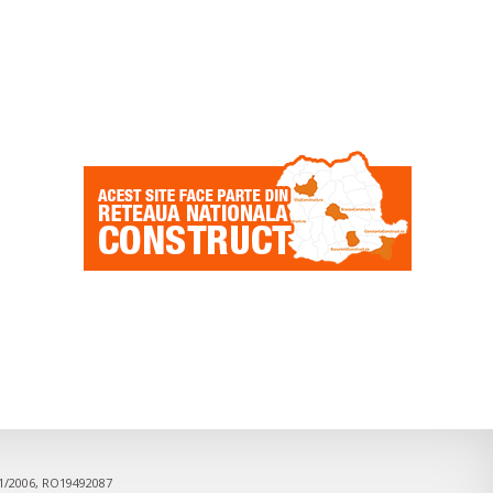
91/2006, RO19492087