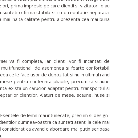
ri, prima impresie pe care clientii si vizitatorii o au
 sunteti o firma stabila si cu o reputatie nepatata.
ea mai inalta calitate pentru a prezenta cea mai buna
 va fi completa, iar clientii vor fi incantati de
i multifunctional, de asemenea si foarte confortabil.
ea ce le face usor de depozitat si nu in ultimul rand
 mese pentru conferinta pliabile, precum si scaune
inta exista un carucior adaptat pentru transportul si
tarilor clientilor. Alaturi de mese, scaune, huse si
. Esentele de lemn mai intunecate, precum si design-
 clientilor dumneavoastra ca sunteti atenti la cele mai
 fi considerat ca avand o abordare mai putin serioasa
.