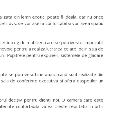
zata din lemn exotic, poate fi ideala, dar nu orice
tii dvs. se vor aseza confortabil si vor avea spatiu
achet intreg de mobilier, care se potriveste impecabil
nevoie pentru a realiza lucrarea ce are loc in sala de
niuni. Pupitrele pentru expuneri, sistemele de ghidare
inte se potrivesc bine atunci cand sunt realizate din
 sala de conferinte executiva si ofera oaspetilor un
orul decisiv pentru clientii noi. O camera care este
erinte confortabila va va creste reputatia in ochii