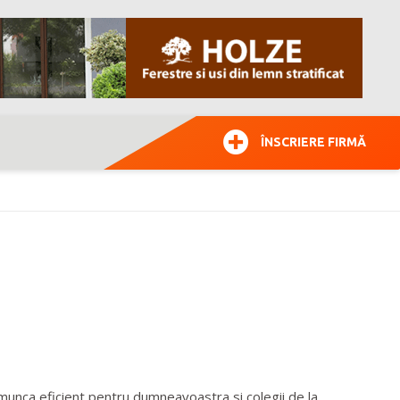
ÎNSCRIERE FIRMĂ
munca eficient pentru dumneavoastra si colegii de la