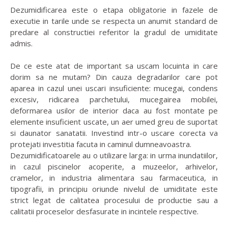
Dezumidificarea este o etapa obligatorie in fazele de
executie in tarile unde se respecta un anumit standard de
predare al constructiei referitor la gradul de umiditate
admis.
De ce este atat de important sa uscam locuinta in care
dorim sa ne mutam? Din cauza degradarilor care pot
aparea in cazul unei uscari insuficiente: mucegai, condens
excesiv, ridicarea parchetului, mucegairea mobilei,
deformarea usilor de interior daca au fost montate pe
elemente insuficient uscate, un aer umed greu de suportat
si daunator sanatatii. Investind intr-o uscare corecta va
protejati investitia facuta in caminul dumneavoastra.
Dezumidificatoarele au o utilizare larga: in urma inundatiilor,
in cazul piscinelor acoperite, a muzeelor, arhivelor,
cramelor, in industria alimentara sau farmaceutica, in
tipografii, in principiu oriunde nivelul de umiditate este
strict legat de calitatea procesului de productie sau a
calitatii proceselor desfasurate in incintele respective.