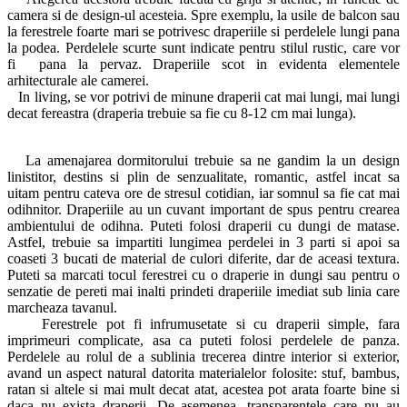
camera si de design-ul acesteia. Spre exemplu, la usile de balcon sau
la ferestrele foarte mari se potrivesc draperiile si perdelele lungi pana
la podea. Perdelele scurte sunt indicate pentru stilul rustic, care vor
fi pana la pervaz. Draperiile scot in evidenta elementele
arhitecturale ale camerei.
In living, se vor potrivi de minune draperii cat mai lungi, mai lungi
decat fereastra (draperia trebuie sa fie cu 8-12 cm mai lunga).
La amenajarea dormitorului trebuie sa ne gandim la un design
linistitor, destins si plin de senzualitate, romantic, astfel incat sa
uitam pentru cateva ore de stresul cotidian, iar somnul sa fie cat mai
odihnitor. Draperiile au un cuvant important de spus pentru crearea
ambientului de odihna. Puteti folosi draperii cu dungi de matase.
Astfel, trebuie sa impartiti lungimea perdelei in 3 parti si apoi sa
coaseti 3 bucati de material de culori diferite, dar de aceasi textura.
Puteti sa marcati tocul ferestrei cu o draperie in dungi sau pentru o
senzatie de pereti mai inalti prindeti draperiile imediat sub linia care
marcheaza tavanul.
Ferestrele pot fi infrumusetate si cu draperii simple, fara
imprimeuri complicate, asa ca puteti folosi perdelele de panza.
Perdelele au rolul de a sublinia trecerea dintre interior si exterior,
avand un aspect natural datorita materialelor folosite: stuf, bambus,
ratan si altele si mai mult decat atat, acestea pot arata foarte bine si
daca nu exista draperii. De asemenea, transparentele care nu au