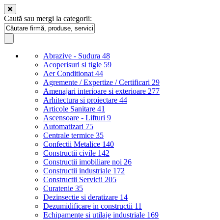
Caută sau mergi la categorii:
Abrazive - Sudura
48
Acoperisuri si tigle
59
Aer Conditionat
44
Agremente / Expertize / Certificari
29
Amenajari interioare si exterioare
277
Arhitectura si proiectare
44
Articole Sanitare
41
Ascensoare - Lifturi
9
Automatizari
75
Centrale termice
35
Confectii Metalice
140
Constructii civile
142
Constructii imobiliare noi
26
Constructii industriale
172
Constructii Servicii
205
Curatenie
35
Dezinsectie si deratizare
14
Dezumidificare in constructii
11
Echipamente si utilaje industriale
169