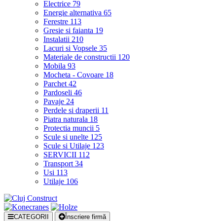
Electrice
79
Energie alternativa
65
Ferestre
113
Gresie si faianta
19
Instalatii
210
Lacuri si Vopsele
35
Materiale de constructii
120
Mobila
93
Mocheta - Covoare
18
Parchet
42
Pardoseli
46
Pavaje
24
Perdele si draperii
11
Piatra naturala
18
Protectia muncii
5
Scule si unelte
125
Scule si Utilaje
123
SERVICII
112
Transport
34
Usi
113
Utilaje
106
CATEGORII
Înscriere firmă