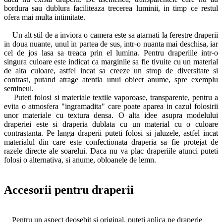
bordura sau dublura faciliteaza trecerea luminii, in timp ce restul
ofera mai multa intimitate.
Un alt stil de a inviora o camera este sa atarnati la ferestre draperii
in doua nuante, unul in partea de sus, intr-o nuanta mai deschisa, iar
cel de jos lasa sa treaca prin el lumina. Pentru draperiile intr-o
singura culoare este indicat ca marginile sa fie tivuite cu un material
de alta culoare, astfel incat sa creeze un strop de diversitate si
contrast, putand atrage atentia unui obiect anume, spre exemplu
semineul.
Puteti folosi si materiale textile vaporoase, transparente, pentru a
evita o atmosfera "ingramadita" care poate aparea in cazul folosirii
unor materiale cu textura densa. O alta idee asupra modelului
draperiei este si draperia dublata cu un material cu o culoare
contrastanta. Pe langa draperii puteti folosi si jaluzele, astfel incat
materialul din care este confectionata draperia sa fie protejat de
razele directe ale soarelui. Daca nu va plac draperiile atunci puteti
folosi o alternativa, si anume, obloanele de lemn.
Accesorii pentru draperii
Pentru un aspect deosebit si original, puteti aplica pe draperie