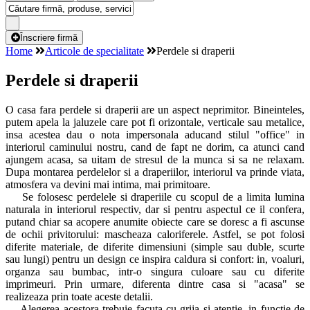
Înscriere firmă
Home
Articole de specialitate
Perdele si draperii
Perdele si draperii
O casa fara perdele si draperii are un aspect neprimitor. Bineinteles,
putem apela la jaluzele care pot fi orizontale, verticale sau metalice,
insa acestea dau o nota impersonala aducand stilul "office" in
interiorul caminului nostru, cand de fapt ne dorim, ca atunci cand
ajungem acasa, sa uitam de stresul de la munca si sa ne relaxam.
Dupa montarea perdelelor si a draperiilor, interiorul va prinde viata,
atmosfera va devini mai intima, mai primitoare.
Se folosesc perdelele si draperiile cu scopul de a limita lumina
naturala in interiorul respectiv, dar si pentru aspectul ce il confera,
putand chiar sa acopere anumite obiecte care se doresc a fi ascunse
de ochii privitorului: mascheaza caloriferele. Astfel, se pot folosi
diferite materiale, de diferite dimensiuni (simple sau duble, scurte
sau lungi) pentru un design ce inspira caldura si confort: in, voaluri,
organza sau bumbac, intr-o singura culoare sau cu diferite
imprimeuri. Prin urmare, diferenta dintre casa si "acasa" se
realizeaza prin toate aceste detalii.
Alegerea acestora trebuie facuta cu grija si atentie, in functie de