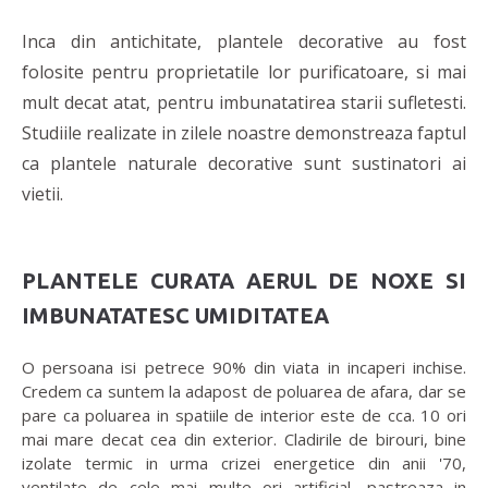
Inca din antichitate, plantele decorative au fost
folosite pentru proprietatile lor purificatoare, si mai
mult decat atat, pentru imbunatatirea starii sufletesti.
Studiile realizate in zilele noastre demonstreaza faptul
ca plantele naturale decorative sunt sustinatori ai
vietii.
PLANTELE CURATA AERUL DE NOXE SI
IMBUNATATESC UMIDITATEA
O persoana isi petrece 90% din viata in incaperi inchise.
Credem ca suntem la adapost de poluarea de afara, dar se
pare ca poluarea in spatiile de interior este de cca. 10 ori
mai mare decat cea din exterior. Cladirile de birouri, bine
izolate termic in urma crizei energetice din anii '70,
ventilate de cele mai multe ori artificial, pastreaza in