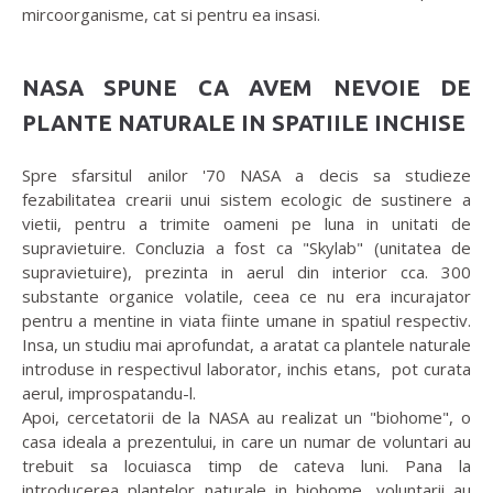
mircoorganisme, cat si pentru ea insasi.
NASA SPUNE CA AVEM NEVOIE DE
PLANTE NATURALE IN SPATIILE INCHISE
Spre sfarsitul anilor '70 NASA a decis sa studieze
fezabilitatea crearii unui sistem ecologic de sustinere a
vietii, pentru a trimite oameni pe luna in unitati de
supravietuire. Concluzia a fost ca "Skylab" (unitatea de
supravietuire), prezinta in aerul din interior cca. 300
substante organice volatile, ceea ce nu era incurajator
pentru a mentine in viata fiinte umane in spatiul respectiv.
Insa, un studiu mai aprofundat, a aratat ca plantele naturale
introduse in respectivul laborator, inchis etans, pot curata
aerul, improspatandu-l.
Apoi, cercetatorii de la NASA au realizat un "biohome", o
casa ideala a prezentului, in care un numar de voluntari au
trebuit sa locuiasca timp de cateva luni. Pana la
introducerea plantelor naturale in biohome, voluntarii au