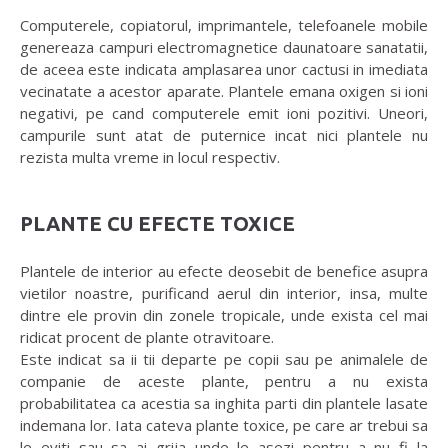
Computerele, copiatorul, imprimantele, telefoanele mobile
genereaza campuri electromagnetice daunatoare sanatatii,
de aceea este indicata amplasarea unor cactusi in imediata
vecinatate a acestor aparate. Plantele emana oxigen si ioni
negativi, pe cand computerele emit ioni pozitivi. Uneori,
campurile sunt atat de puternice incat nici plantele nu
rezista multa vreme in locul respectiv.
PLANTE CU EFECTE TOXICE
Plantele de interior au efecte deosebit de benefice asupra
vietilor noastre, purificand aerul din interior, insa, multe
dintre ele provin din zonele tropicale, unde exista cel mai
ridicat procent de plante otravitoare.
Este indicat sa ii tii departe pe copii sau pe animalele de
companie de aceste plante, pentru a nu exista
probabilitatea ca acestia sa inghita parti din plantele lasate
indemana lor. Iata cateva plante toxice, pe care ar trebui sa
le eviti sau sa ai grija unde le asezi pentru a nu fi la