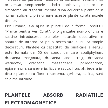
prezentat simptomele "cladirii bolnave", iar aceste
simptome au disparut imediat dupa aducerea plantelor in
numar suficient, prin urmare aceste plante curata noxele
din aer.
Prin urmare, s-a ajuns in punctul de a forma Consiliului
"Plante pentru Aer Curat", o organizatie non-profit care
sustine introducerea plantelor naturale decorative in
spatiile de interior ca pe o necesitate si nu ca simple
decoratiuni. Plantele cu capacitati de purificare a aerului
este formata din 50 de specii, din care: spatiphyllium,
dracaena marginata, dracaena janet craig, dracaena
warneczki, dracaena massageana, philodendron,
epipremnum, sansevieria, ficus elastica, ficus alii, iedera iar
dintre plantele cu flori: crizantema, gerbera, azalea, sunt
cele mai intalnite.
PLANTELE ABSORB RADIATIILE
ELECTROMAGNETICE