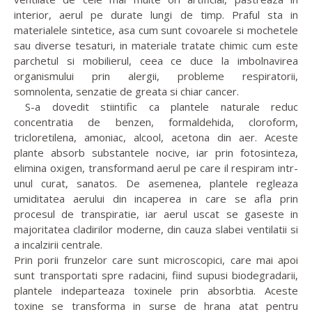
interior, aerul pe durate lungi de timp. Praful sta in
materialele sintetice, asa cum sunt covoarele si mochetele
sau diverse tesaturi, in materiale tratate chimic cum este
parchetul si mobilierul, ceea ce duce la imbolnavirea
organismului prin alergii, probleme respiratorii,
somnolenta, senzatie de greata si chiar cancer.
S-a dovedit stiintific ca plantele naturale reduc
concentratia de benzen, formaldehida, cloroform,
tricloretilena, amoniac, alcool, acetona din aer. Aceste
plante absorb substantele nocive, iar prin fotosinteza,
elimina oxigen, transformand aerul pe care il respiram intr-
unul curat, sanatos. De asemenea, plantele regleaza
umiditatea aerului din incaperea in care se afla prin
procesul de transpiratie, iar aerul uscat se gaseste in
majoritatea cladirilor moderne, din cauza slabei ventilatii si
a incalzirii centrale.
Prin porii frunzelor care sunt microscopici, care mai apoi
sunt transportati spre radacini, fiind supusi biodegradarii,
plantele indeparteaza toxinele prin absorbtia. Aceste
toxine se transforma in surse de hrana atat pentru